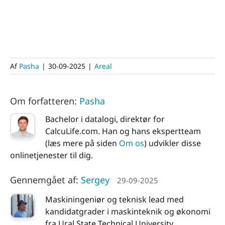
Af
Pasha
|
30-09-2025
|
Areal
Om forfatteren:
Pasha
Bachelor i datalogi, direktør for
CalcuLife.com. Han og hans ekspertteam
(læs mere på siden
Om os
) udvikler disse
onlinetjenester til dig.
Gennemgået af:
Sergey
29-09-2025
Maskiningeniør og teknisk lead med
kandidatgrader i maskinteknik og økonomi
fra Ural State Technical University.