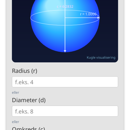
Kugle visualisering
Radius (r)
eller
Diameter (d)
eller
Omkreds (c)