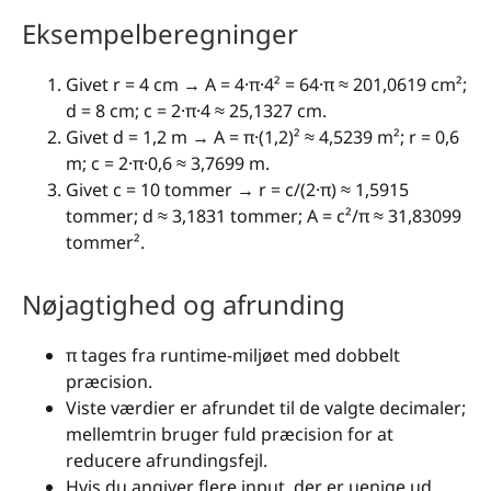
Eksempelberegninger
Givet r = 4 cm → A = 4·π·4² = 64·π ≈ 201,0619 cm²;
d = 8 cm; c = 2·π·4 ≈ 25,1327 cm.
Givet d = 1,2 m → A = π·(1,2)² ≈ 4,5239 m²; r = 0,6
m; c = 2·π·0,6 ≈ 3,7699 m.
Givet c = 10 tommer → r = c/(2·π) ≈ 1,5915
tommer; d ≈ 3,1831 tommer; A = c²/π ≈ 31,83099
tommer².
Nøjagtighed og afrunding
π tages fra runtime-miljøet med dobbelt
præcision.
Viste værdier er afrundet til de valgte decimaler;
mellemtrin bruger fuld præcision for at
reducere afrundingsfejl.
Hvis du angiver flere input, der er uenige ud