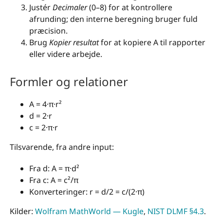
Justér
Decimaler
(0–8) for at kontrollere
afrunding; den interne beregning bruger fuld
præcision.
Brug
Kopier resultat
for at kopiere A til rapporter
eller videre arbejde.
Formler og relationer
A = 4·π·r²
d = 2·r
c = 2·π·r
Tilsvarende, fra andre input:
Fra d: A = π·d²
Fra c: A = c²/π
Konverteringer: r = d/2 = c/(2·π)
Kilder:
Wolfram MathWorld — Kugle
,
NIST DLMF §4.3
.