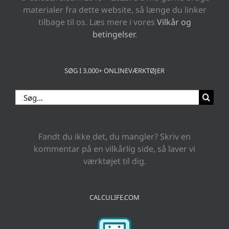
materialer fra dette website, så længe du linker
tilbage til os. Læs mere i vores
Vilkår og
betingelser
.
SØG I 3.000+ ONLINEVÆRKTØJER
Søg
efter:
Fandt du ikke det, du mangler? Skriv en
kommentar på en vilkårlig side, så laver vi
værktøjet til dig.
CALCULIFE.COM