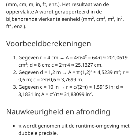
(mm, cm, m, in, ft, enz.). Het resultaat van de
oppervlakte A wordt gerapporteerd in de
bijbehorende vierkante eenheid (mm², cm², m², in²,
ft², enz.).
Voorbeeldberekeningen
Gegeven r = 4 cm → A = 4·π·4² = 64·π ≈ 201,0619
cm²; d = 8 cm; c = 2·π·4 ≈ 25,1327 cm.
Gegeven d = 1,2 m → A = π·(1,2)² ≈ 4,5239 m²; r =
0,6 m; c = 2·π·0,6 ≈ 3,7699 m.
Gegeven c = 10 in → r = c/(2·π) ≈ 1,5915 in; d ≈
3,1831 in; A = c²/π ≈ 31,83099 in².
Nauwkeurigheid en afronding
π wordt genomen uit de runtime-omgeving met
dubbele precisie.