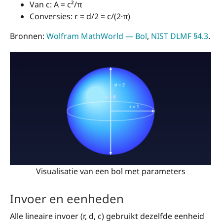
Van c: A = c²/π
Conversies: r = d/2 = c/(2·π)
Bronnen:
Wolfram MathWorld — Bol
,
NIST DLMF §4.3
.
Visualisatie van een bol met parameters
Invoer en eenheden
Alle lineaire invoer (r, d, c) gebruikt dezelfde eenheid