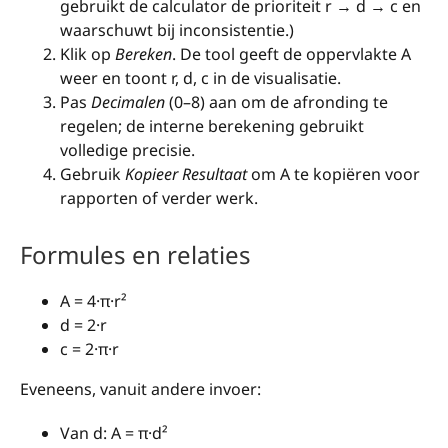
gebruikt de calculator de prioriteit r → d → c en
waarschuwt bij inconsistentie.)
Klik op
Bereken
. De tool geeft de oppervlakte A
weer en toont r, d, c in de visualisatie.
Pas
Decimalen
(0–8) aan om de afronding te
regelen; de interne berekening gebruikt
volledige precisie.
Gebruik
Kopieer Resultaat
om A te kopiëren voor
rapporten of verder werk.
Formules en relaties
A = 4·π·r²
d = 2·r
c = 2·π·r
Eveneens, vanuit andere invoer:
Van d: A = π·d²