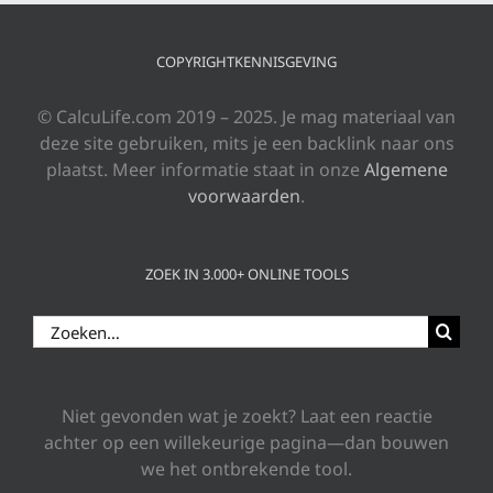
COPYRIGHTKENNISGEVING
© CalcuLife.com 2019 – 2025. Je mag materiaal van
deze site gebruiken, mits je een backlink naar ons
plaatst. Meer informatie staat in onze
Algemene
voorwaarden
.
ZOEK IN 3.000+ ONLINE TOOLS
Zoeken
naar:
Niet gevonden wat je zoekt? Laat een reactie
achter op een willekeurige pagina—dan bouwen
we het ontbrekende tool.