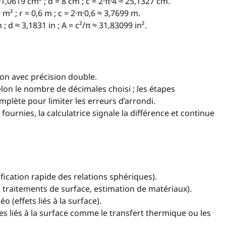
1,0619 cm² ; d = 8 cm ; c = 2·π·4 ≈ 25,1327 cm.
m² ; r = 0,6 m ; c = 2·π·0,6 ≈ 3,7699 m.
; d ≈ 3,1831 in ; A = c²/π ≈ 31,83099 in².
ion avec précision double.
elon le nombre de décimales choisi ; les étapes
omplète pour limiter les erreurs d’arrondi.
fournies, la calculatrice signale la différence et continue
ication rapide des relations sphériques).
, traitements de surface, estimation de matériaux).
 (effets liés à la surface).
s liés à la surface comme le transfert thermique ou les