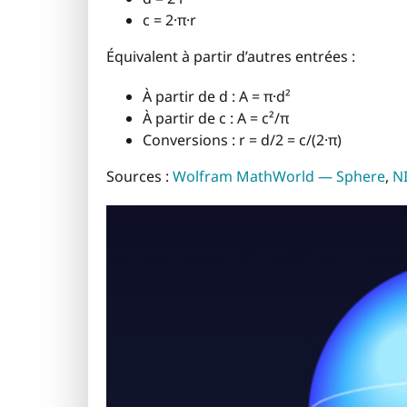
c = 2·π·r
Équivalent à partir d’autres entrées :
À partir de d : A = π·d²
À partir de c : A = c²/π
Conversions : r = d/2 = c/(2·π)
Sources :
Wolfram MathWorld — Sphere
,
N