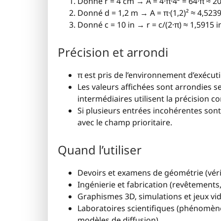
Donné r = 4 cm → A = 4·π·4² = 64·π ≈ 20
Donné d = 1,2 m → A = π·(1,2)² ≈ 4,5239 
Donné c = 10 in → r = c/(2·π) ≈ 1,5915 in 
Précision et arrondi
π est pris de l’environnement d’exécut
Les valeurs affichées sont arrondies s
intermédiaires utilisent la précision c
Si plusieurs entrées incohérentes sont 
avec le champ prioritaire.
Quand l’utiliser
Devoirs et examens de géométrie (vérif
Ingénierie et fabrication (revêtements
Graphismes 3D, simulations et jeux vidéo
Laboratoires scientifiques (phénomène
modèles de diffusion).