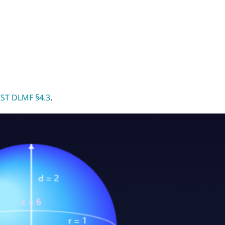
IST DLMF §4.3
.