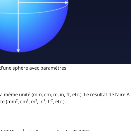
 d’une sphère avec paramètres
 la même unité (mm, cm, m, in, ft, etc.). Le résultat de l’aire A
(mm², cm², m², in², ft², etc.).