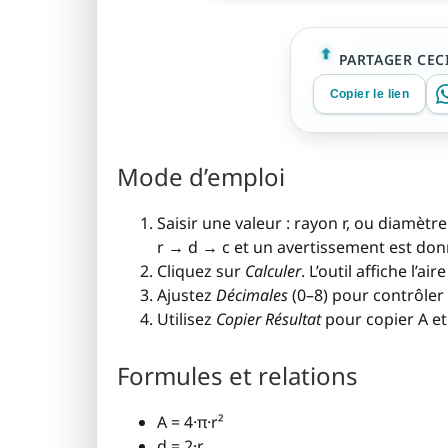
PARTAGER CECI
Copier le lien
Mode d’emploi
Saisir une valeur : rayon r, ou diamètre 
r → d → c et un avertissement est don
Cliquez sur
Calculer
. L’outil affiche l’ai
Ajustez
Décimales
(0–8) pour contrôler l
Utilisez
Copier Résultat
pour copier A et 
Formules et relations
A = 4·π·r²
d = 2·r