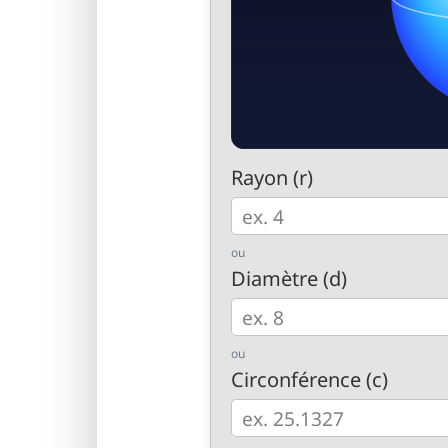
Rayon (r)
ou
Diamètre (d)
ou
Circonférence (c)