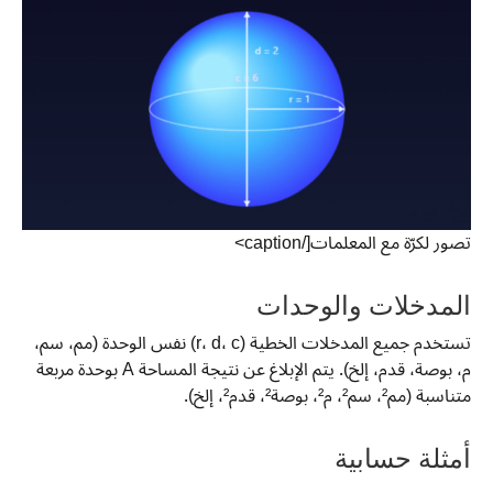
تصور لكرّة مع المعلمات[/caption>
المدخلات والوحدات
تستخدم جميع المدخلات الخطية (r، d، c) نفس الوحدة (مم، سم،
م، بوصة، قدم، إلخ). يتم الإبلاغ عن نتيجة المساحة A بوحدة مربعة
متناسبة (مم²، سم²، م²، بوصة²، قدم²، إلخ).
أمثلة حسابية