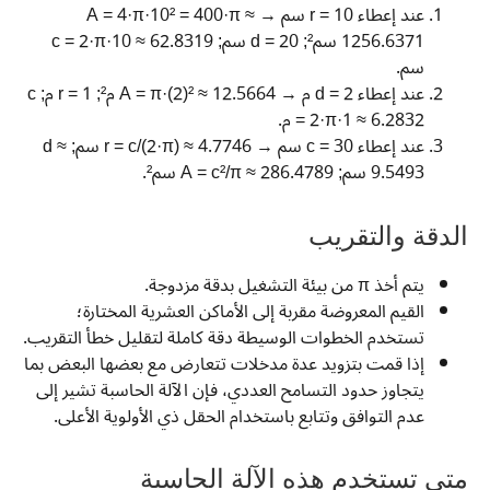
عند إعطاء r = 10 سم → A = 4·π·10² = 400·π ≈
1256.6371 سم²; d = 20 سم; c = 2·π·10 ≈ 62.8319
سم.
عند إعطاء d = 2 م → A = π·(2)² ≈ 12.5664 م²; r = 1 م; c
= 2·π·1 ≈ 6.2832 م.
عند إعطاء c = 30 سم → r = c/(2·π) ≈ 4.7746 سم; d ≈
9.5493 سم; A = c²/π ≈ 286.4789 سم².
الدقة والتقريب
يتم أخذ π من بيئة التشغيل بدقة مزدوجة.
القيم المعروضة مقربة إلى الأماكن العشرية المختارة؛
تستخدم الخطوات الوسيطة دقة كاملة لتقليل خطأ التقريب.
إذا قمت بتزويد عدة مدخلات تتعارض مع بعضها البعض بما
يتجاوز حدود التسامح العددي، فإن الآلة الحاسبة تشير إلى
عدم التوافق وتتابع باستخدام الحقل ذي الأولوية الأعلى.
متى تستخدم هذه الآلة الحاسبة