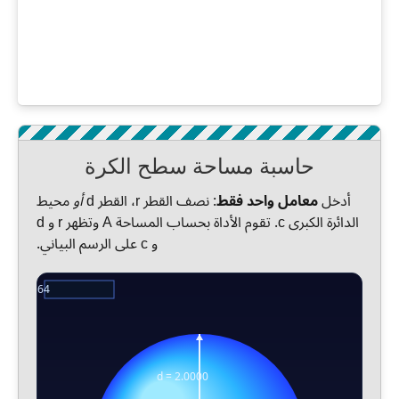
حاسبة مساحة سطح الكرة
أدخل
معامل واحد فقط
: نصف القطر r، القطر d
أو
محيط
الدائرة الكبرى c. تقوم الأداة بحساب المساحة A وتظهر r و d
و c على الرسم البياني.