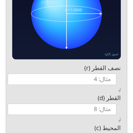
تصور الكرة
نصف القطر (r)
أو
القطر (d)
أو
المحيط (c)