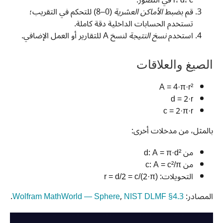
r، d، c في التصور.
قم بضبط
الأماكن العشرية
(0–8) للتحكم في التقريب؛
تستخدم الحسابات الداخلية دقة كاملة.
استخدم
نسخ النتيجة
لنسخ A للتقارير أو العمل الإضافي.
الصيغ والعلاقات
A = 4·π·r²
d = 2·r
c = 2·π·r
بالمثل، من مدخلات أخرى:
من d: A = π·d²
من c: A = c²/π
التحويلات: r = d/2 = c/(2·π)
المصادر:
NIST DLMF §4.3
,
Wolfram MathWorld — Sphere
.