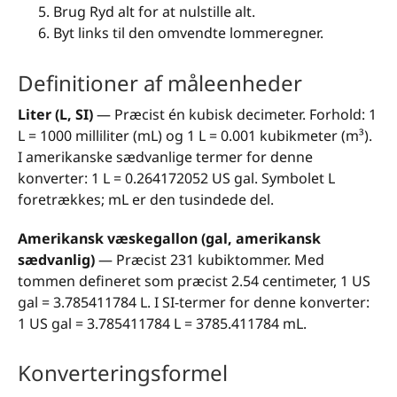
Brug Ryd alt for at nulstille alt.
Byt links til den omvendte lommeregner.
Definitioner af måleenheder
Liter (L, SI)
— Præcist én kubisk decimeter. Forhold: 1
L = 1000 milliliter (mL) og 1 L = 0.001 kubikmeter (m³).
I amerikanske sædvanlige termer for denne
konverter: 1 L = 0.264172052 US gal. Symbolet L
foretrækkes; mL er den tusindede del.
Amerikansk væskegallon (gal, amerikansk
sædvanlig)
— Præcist 231 kubiktommer. Med
tommen defineret som præcist 2.54 centimeter, 1 US
gal = 3.785411784 L. I SI-termer for denne konverter:
1 US gal = 3.785411784 L = 3785.411784 mL.
Konverteringsformel