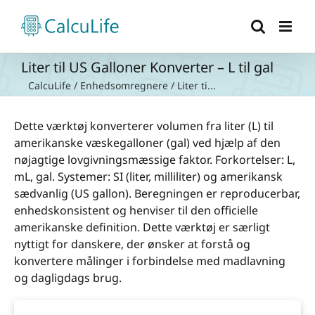
Skip
to
content
Liter til US Galloner Konverter – L til gal
CalcuLife
/
Enhedsomregnere
/
Liter ti...
Dette værktøj konverterer volumen fra liter (L) til
amerikanske væskegalloner (gal) ved hjælp af den
nøjagtige lovgivningsmæssige faktor. Forkortelser: L,
mL, gal. Systemer: SI (liter, milliliter) og amerikansk
sædvanlig (US gallon). Beregningen er reproducerbar,
enhedskonsistent og henviser til den officielle
amerikanske definition. Dette værktøj er særligt
nyttigt for danskere, der ønsker at forstå og
konvertere målinger i forbindelse med madlavning
og dagligdags brug.