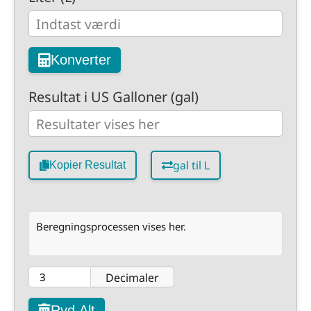
Konverter
Resultat i US Galloner (gal)
gal til L
Kopier Resultat
Beregningsprocessen vises her.
Decimaler
Ryd Alt