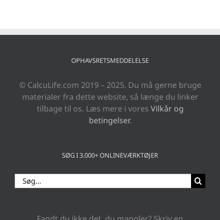
OPHAVSRETSMEDDELELSE
© CalcuLife.com 2019 – 2025. Du må gerne bruge
materialer fra dette website, så længe du linker
tilbage til os. Læs mere i vores
Vilkår og
betingelser
.
SØG I 3.000+ ONLINEVÆRKTØJER
Søg
efter:
Fandt du ikke det, du mangler? Skriv en