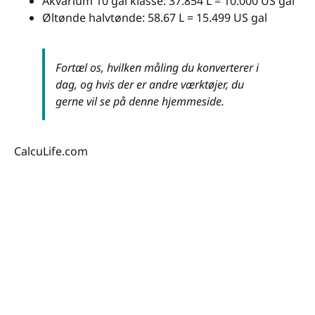
Akvarium 10 gal klasse: 37.854 L = 10.000 US gal
Øltønde halvtønde: 58.67 L = 15.499 US gal
Fortæl os, hvilken måling du konverterer i
dag, og hvis der er andre værktøjer, du
gerne vil se på denne hjemmeside.
CalcuLife.com