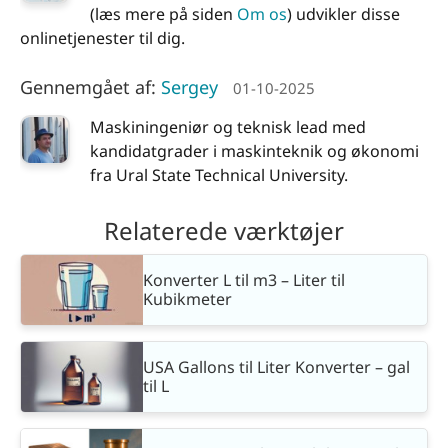
(læs mere på siden
Om os
) udvikler disse
onlinetjenester til dig.
Gennemgået af:
Sergey
01-10-2025
Maskiningeniør og teknisk lead med
kandidatgrader i maskinteknik og økonomi
fra Ural State Technical University.
Relaterede værktøjer
Konverter L til m3 – Liter til
Kubikmeter
USA Gallons til Liter Konverter – gal
til L