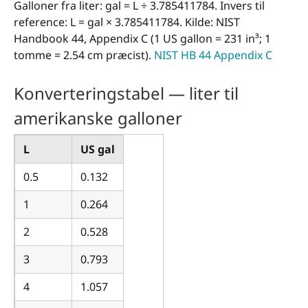
Galloner fra liter: gal = L ÷ 3.785411784. Invers til
reference: L = gal × 3.785411784. Kilde: NIST
Handbook 44, Appendix C (1 US gallon = 231 in³; 1
tomme = 2.54 cm præcist).
NIST HB 44 Appendix C
Konverteringstabel — liter til
amerikanske galloner
L
US gal
0.5
0.132
1
0.264
2
0.528
3
0.793
4
1.057