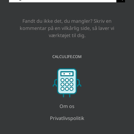
efter:
Fandt du ikke det, du mangler? Skriv en
kommentar på en vilkårlig side, så laver vi
værktøjet til dig.
CALCULIFE.COM
Om os
Privatlivspolitik