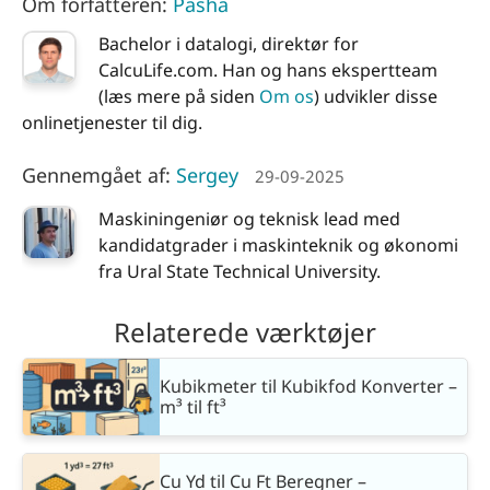
Om forfatteren:
Pasha
Bachelor i datalogi, direktør for
CalcuLife.com. Han og hans ekspertteam
(læs mere på siden
Om os
) udvikler disse
onlinetjenester til dig.
Gennemgået af:
Sergey
29-09-2025
Maskiningeniør og teknisk lead med
kandidatgrader i maskinteknik og økonomi
fra Ural State Technical University.
Relaterede værktøjer
Kubikmeter til Kubikfod Konverter –
m³ til ft³
Cu Yd til Cu Ft Beregner –