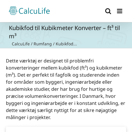
Skip
to
content
Kubikfod til Kubikmeter Konverter – ft³ til
m³
CalcuLife
/
Rumfang
/
Kubikfod...
Dette værktøj er designet til problemfri
konverteringer mellem kubikfod (ft³) og kubikmeter
(m³). Det er perfekt til fagfolk og studerende inden
for områder som byggeri, ingeniørarbejde eller
akademiske studier, der har brug for hurtige og
præcise volumenkonverteringer. I Danmark, hvor
byggeri og ingeniørarbejde er i konstant udvikling, er
dette værktøj særligt nyttigt for at sikre nøjagtige
målinger i projekter.