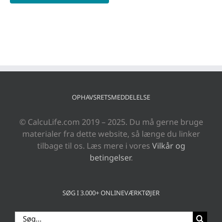
OPHAVSRETSMEDDELELSE
© CalcuLife.com 2019 – 2025. Du må gerne bruge
materialer fra dette website, så længe du linker
tilbage til os. Læs mere i vores
Vilkår og
betingelser
.
SØG I 3.000+ ONLINEVÆRKTØJER
Søg