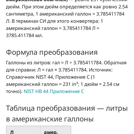
дюйм. При этом дюйм определяется как ровно 2.54
сантиметра, 1 американский галлон = 3.785411784
Л. В терминах СИ для этого конвертера: 1
американский галлон = 3.785411784 Л =
3785.411784 мл.
Формула преобразования
Галлоны из литров: гал = Л ÷ 3.785411784. Обратная
для справки: Л = гал × 3.785411784. Источник:
Справочник NIST 44, Приложение C (1
американский галлон = 231 in³; 1 дюйм = 2.54 см
точно).
NIST HB 44 Приложение C
Таблица преобразования — литры
в американские галлоны
Л
амер.