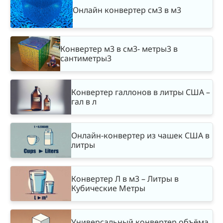
Онлайн конвертер см3 в м3
Конвертер м3 в см3- метры3 в
сантиметры3
Конвертер галлонов в литры США –
гал в л
Онлайн-конвертер из чашек США в
литры
Конвертер Л в м3 – Литры в
Кубические Метры
Универсальный конвертер объёма