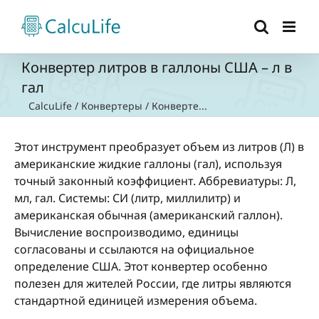
Skip
to
content
Конвертер литров в галлоны США – л в
гал
CalcuLife
/
Конвертеры
/
Конверте...
Этот инструмент преобразует объем из литров (Л) в
американские жидкие галлоны (гал), используя
точный законный коэффициент. Аббревиатуры: Л,
мл, гал. Системы: СИ (литр, миллилитр) и
американская обычная (американский галлон).
Вычисление воспроизводимо, единицы
согласованы и ссылаются на официальное
определение США. Этот конвертер особенно
полезен для жителей России, где литры являются
стандартной единицей измерения объема.