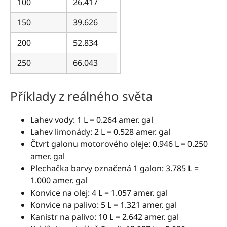
100
26.417
150
39.626
200
52.834
250
66.043
Příklady z reálného světa
Lahev vody: 1 L = 0.264 amer. gal
Lahev limonády: 2 L = 0.528 amer. gal
Čtvrt galonu motorového oleje: 0.946 L = 0.250
amer. gal
Plechačka barvy označená 1 galon: 3.785 L =
1.000 amer. gal
Konvice na olej: 4 L = 1.057 amer. gal
Konvice na palivo: 5 L = 1.321 amer. gal
Kanistr na palivo: 10 L = 2.642 amer. gal