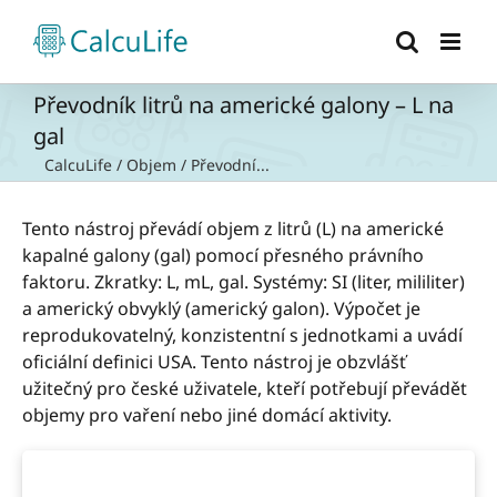
Přeskočit
na
obsah
Převodník litrů na americké galony – L na
gal
CalcuLife
/
Objem
/
Převodní...
Tento nástroj převádí objem z litrů (L) na americké
kapalné galony (gal) pomocí přesného právního
faktoru. Zkratky: L, mL, gal. Systémy: SI (liter, mililiter)
a americký obvyklý (americký galon). Výpočet je
reprodukovatelný, konzistentní s jednotkami a uvádí
oficiální definici USA. Tento nástroj je obzvlášť
užitečný pro české uživatele, kteří potřebují převádět
objemy pro vaření nebo jiné domácí aktivity.