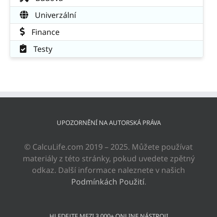
Univerzální
Finance
Testy
UPOZORNĚNÍ NA AUTORSKÁ PRÁVA
© CalcuLife.com 2019 – 2025. Můžete používat
materiály z této stránky, pokud uvedete zpětný
odkaz. Další informace naleznete v našich
Podmínkách Použití
.
HLEDEJTE MEZI 3 000+ ONLINE NÁSTROJI