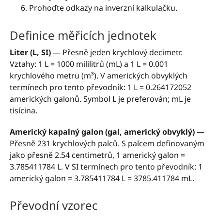
Prohoďte odkazy na inverzní kalkulačku.
Definice měřicích jednotek
Liter (L, SI)
— Přesně jeden krychlový decimetr.
Vztahy: 1 L = 1000 mililitrů (mL) a 1 L = 0.001
krychlového metru (m³). V amerických obvyklých
termínech pro tento převodník: 1 L = 0.264172052
amerických galonů. Symbol L je preferován; mL je
tisícina.
Americký kapalný galon (gal, americký obvyklý)
—
Přesně 231 krychlových palců. S palcem definovaným
jako přesně 2.54 centimetrů, 1 americký galon =
3.785411784 L. V SI termínech pro tento převodník: 1
americký galon = 3.785411784 L = 3785.411784 mL.
Převodní vzorec