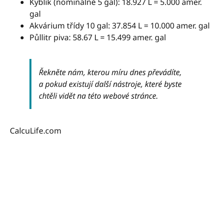
Kyblík (nominálně 5 gal): 18.927 L = 5.000 amer.
gal
Akvárium třídy 10 gal: 37.854 L = 10.000 amer. gal
Půllitr piva: 58.67 L = 15.499 amer. gal
Řekněte nám, kterou míru dnes převádíte,
a pokud existují další nástroje, které byste
chtěli vidět na této webové stránce.
CalcuLife.com