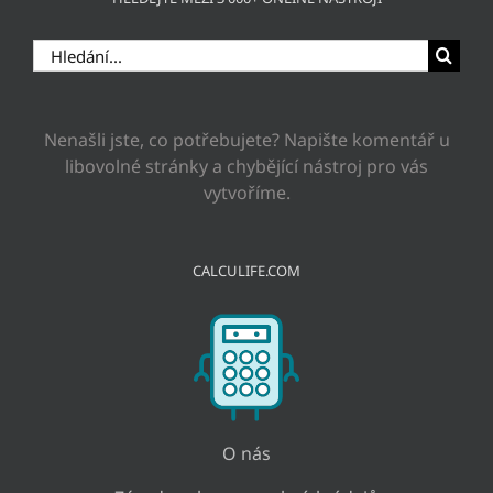
Hledat:
Nenašli jste, co potřebujete? Napište komentář u
libovolné stránky a chybějící nástroj pro vás
vytvoříme.
CALCULIFE.COM
O nás