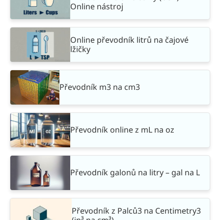
Online nástroj
Online převodník litrů na čajové
lžičky
Převodník m3 na cm3
Převodník online z mL na oz
Převodník galonů na litry – gal na L
Převodník z Palců3 na Centimetry3
(in³ na cm³)