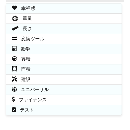
幸福感
重量
長さ
変換ツール
数学
容積
面積
建設
ユニバーサル
ファイナンス
テスト