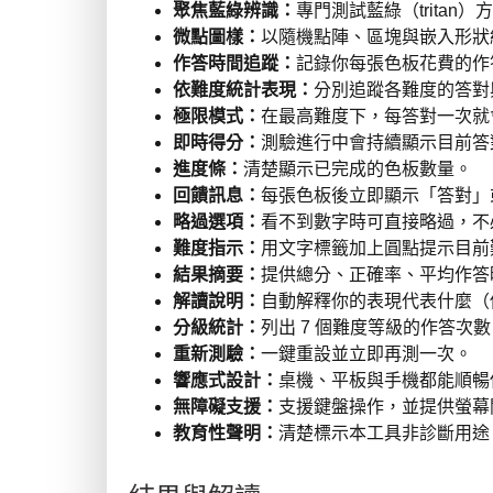
聚焦藍綠辨識：
專門測試藍綠（tritan
微點圖樣：
以隨機點陣、區塊與嵌入形狀
作答時間追蹤：
記錄你每張色板花費的作
依難度統計表現：
分別追蹤各難度的答對
極限模式：
在最高難度下，每答對一次就
即時得分：
測驗進行中會持續顯示目前答
進度條：
清楚顯示已完成的色板數量。
回饋訊息：
每張色板後立即顯示「答對」
略過選項：
看不到數字時可直接略過，不
難度指示：
用文字標籤加上圓點提示目前
結果摘要：
提供總分、正確率、平均作答
解讀說明：
自動解釋你的表現代表什麼（
分級統計：
列出 7 個難度等級的作答次
重新測驗：
一鍵重設並立即再測一次。
響應式設計：
桌機、平板與手機都能順暢
無障礙支援：
支援鍵盤操作，並提供螢幕閱
教育性聲明：
清楚標示本工具非診斷用途