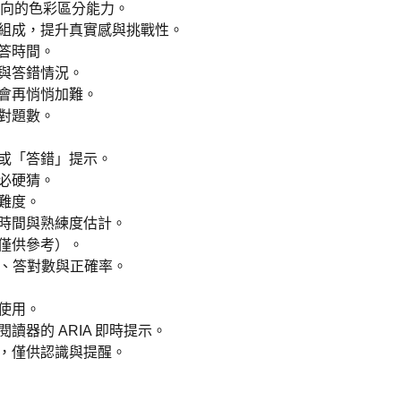
）方向的色彩區分能力。
組成，提升真實感與挑戰性。
答時間。
與答錯情況。
會再悄悄加難。
對題數。
或「答錯」提示。
必硬猜。
難度。
時間與熟練度估計。
僅供參考）。
數、答對數與正確率。
使用。
讀器的 ARIA 即時提示。
，僅供認識與提醒。