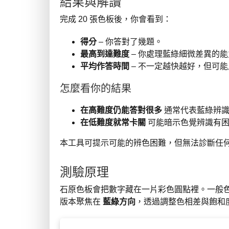
結果與解讀
完成 20 張色板後，你會看到：
得分
– 你答對了幾題。
最高到達難度
– 你處理藍綠細微差異的
平均作答時間
– 不一定越快越好，但可
怎麼看你的結果
在高難度仍能答對很多
通常代表藍綠辨識
在低難度就常卡關
可能暗示色覺辨識有困
本工具可提示可能的辨色困難，但無法診斷任
測驗原理
石原色板會把數字藏在一片彩色圓點裡。一般
版本聚焦在
藍綠方向
，透過調整色相差與飽和