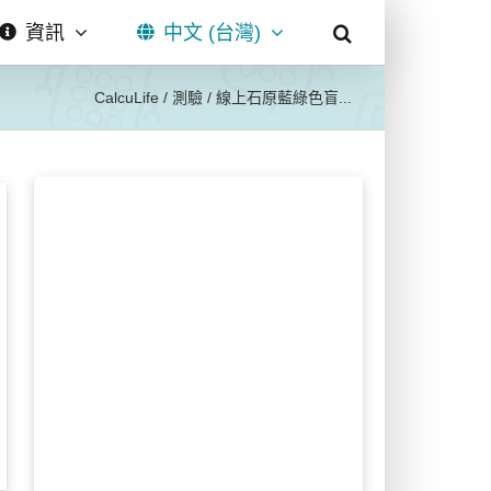
資訊
中文 (台灣)
CalcuLife
/
測驗
/
線上石原藍綠色盲...