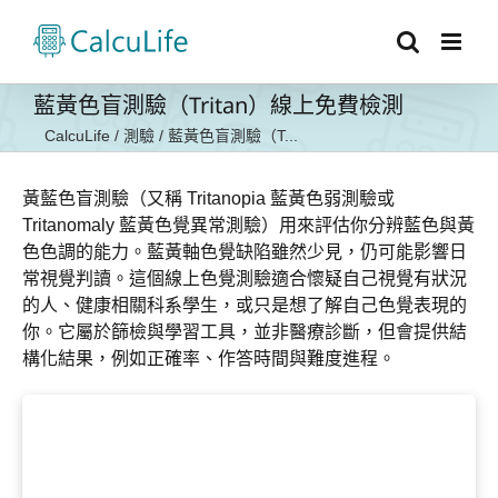
Skip
to
content
藍黃色盲測驗（Tritan）線上免費檢測
CalcuLife
/
測驗
/
藍黃色盲測驗（T...
黃藍色盲測驗（又稱 Tritanopia 藍黃色弱測驗或
Tritanomaly 藍黃色覺異常測驗）用來評估你分辨藍色與黃
色色調的能力。藍黃軸色覺缺陷雖然少見，仍可能影響日
常視覺判讀。這個線上色覺測驗適合懷疑自己視覺有狀況
的人、健康相關科系學生，或只是想了解自己色覺表現的
你。它屬於篩檢與學習工具，並非醫療診斷，但會提供結
構化結果，例如正確率、作答時間與難度進程。