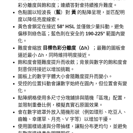
彩分離度與飽和度；連續答對會持續推升難度。
色點圖以短波長（
藍
）對
黃
的點陣呈現，並匹配明
度以降低亮度線索。
黃色會鎖定在接近
58° HSL
並僅做少量抖動，避免
偏移到綠色區；藍色則在安全的
190-225°
範圍內變
化。
難度會縮放
目標色彩分離度（Δh）
；最難的圖板會
逼近最小 Δh，同時維持明度接近。
飽和度會隨難度提升而收斂；背景與數字的飽和度會
刻意保持接近以增加挑戰。
圖板上的數字字體大小會隨難度提升而變小。
受控的位置抖動會讓數字始終在圓內，但位置會有變
化。
點陣網格使用多尺寸分塊鋪排與隨機「區塊」配置，
並限制重疊比例，模擬真實石原圖效果。
會在數字遮罩外放入隨機形狀（例如環形、吃豆人、
齒輪、幸運草、月亮、V 字等）以增加干擾。
使用圖樣過濾與分帶抽樣，讓點分布更均勻，並避免