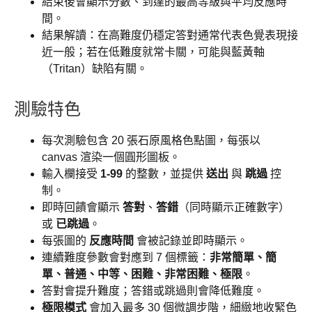
結束後會顯示分數、到達的最高等級與平均反應時
間。
結果解讀：在高難度仍穩定答對通常代表色覺表現接
近一般；若在低難度就常卡關，可能與藍黃軸
（Tritan）缺陷有關。
測驗特色
每次測驗包含 20 張石原風格色點圖，每張以
canvas 渲染一個圓形圖板。
輸入欄接受
1-99
的整數，並提供
送出
與
跳過
控
制。
即時回饋會顯示
答對
、
答錯
（同時顯示正確數字）
或
已跳過
。
每張圖的
反應時間
會被記錄並即時顯示。
連續難度參數會對應到 7 個標籤：
非常簡單、簡
單、普通、中等、困難、非常困難、極限
。
答對會提升難度；答錯或跳過則會降低難度。
極限模式
會加入最多 30 個微調步階，細緻地收緊色