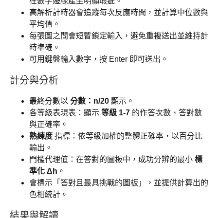
在數字邊緣產生明顯瑕疵。
高解析計時器會追蹤每次反應時間，並計算中位數與
平均值。
每張圖之間會短暫鎖定輸入，避免重複送出並維持計
時準確。
可用鍵盤輸入數字，按 Enter 即可送出。
計分與分析
最終分數以
分數：n/20
顯示。
各等級表現表：顯示
等級 1-7
的作答次數、答對數
與正確率。
熟練度
指標：依等級加權的整體正確率，以百分比
輸出。
門檻代理值：在答對的圖板中，成功分辨的最小
標
準化 Δh
。
會標示「答對且最具挑戰的圖板」，並提供計算出的
色相統計。
結果與解讀