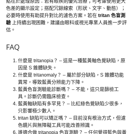
點在於處理原因：若有眼疾則優先治療；可考慮使用更大
色差的顯示設定；搭配冗餘線索（形狀、文字、動態）；
必要時使用有助提升對比的濾色方案。若在
tritan 色盲測
驗
上持續出現困難，建議由眼科或視光專業人員進一步評
估。
FAQ
什麼是 tritanopia？ – 這是一種藍黃軸色覺缺陷，原
因是 S 錐體缺失。
什麼是 tritanomaly？ – 屬於部分缺陷，S 錐體功能
異常，導致藍黃分辨能力下降。
藍黃色盲測驗能診斷嗎？ – 不能，這只是篩檢工
具。診斷仍需臨床檢查。
藍黃軸缺陷有多罕見？ – 比紅綠色覺缺陷少很多，
只影響極少數人。
tritan 缺陷可以矯正嗎？ – 目前沒有根治方式，但濾
色鏡片與無障礙工具可能改善辨識。
誰適合做 tritanopia 色盲測驗？ – 任何覺得藍色與黃