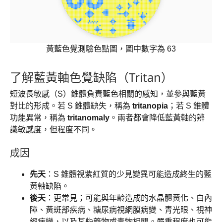
黃藍色覺測驗色點圖，圖中數字為 63
了解藍黃軸色覺缺陷（Tritan）
短波長敏感（S）錐體負責藍色相關的感知，並參與藍黃
對比的形成。若 S 錐體缺失，稱為
tritanopia
；若 S 錐體
功能異常，稱為
tritanomaly
。兩者都會降低藍黃軸的辨
識敏感度，但程度不同。
成因
先天
：S 錐體視紫紅質的少見變異可能造成終生的藍
黃軸缺陷。
後天
：更常見；可能與年齡造成的水晶體黃化、白內
障、黃斑部疾病、糖尿病視網膜病變、青光眼、視神
經病變，以及某些藥物或毒物相關。嚴重程度也可能