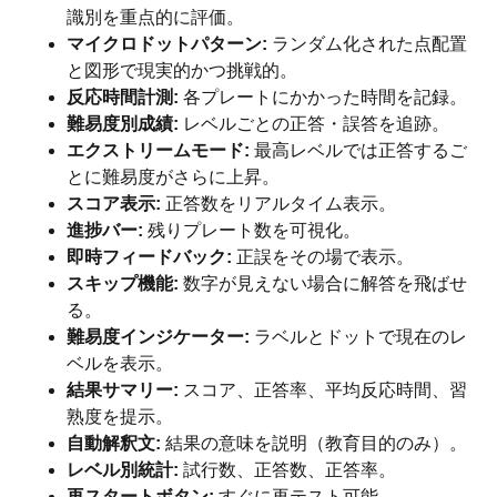
識別を重点的に評価。
マイクロドットパターン:
ランダム化された点配置
と図形で現実的かつ挑戦的。
反応時間計測:
各プレートにかかった時間を記録。
難易度別成績:
レベルごとの正答・誤答を追跡。
エクストリームモード:
最高レベルでは正答するご
とに難易度がさらに上昇。
スコア表示:
正答数をリアルタイム表示。
進捗バー:
残りプレート数を可視化。
即時フィードバック:
正誤をその場で表示。
スキップ機能:
数字が見えない場合に解答を飛ばせ
る。
難易度インジケーター:
ラベルとドットで現在のレ
ベルを表示。
結果サマリー:
スコア、正答率、平均反応時間、習
熟度を提示。
自動解釈文:
結果の意味を説明（教育目的のみ）。
レベル別統計:
試行数、正答数、正答率。
再スタートボタン:
すぐに再テスト可能。