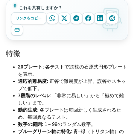
これを共有しますか？
リンクをコピー
特徴
20プレート:
各テストで20枚の石原式円形プレート
を表示。
適応的難易度:
正答で難易度が上昇、誤答やスキッ
プで低下。
7段階のレベル:
「非常に易しい」から「極めて難
しい」まで。
動的生成:
各プレートは毎回新しく生成されるた
め、毎回異なるテスト。
数字の範囲:
1～99のランダム数字。
ブルーグリーン軸に特化:
青–緑（トリタン軸）の