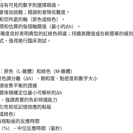
果沒有可見的數字則選擇跳過。
會增加挑戰；錯誤則會降低難度。
和您所處的軸（原色或綠色）。
間和估算的每個軸閾值（最小的Δh）。
準確度良好表明典型的紅綠色辨識；持續高閾值或在較簡單的級
式，值得進行臨床測試。
原色（L-錐體）和綠色（M-錐體）
整色調分離（Δh）、飽和度、點密度和數字大小
速收集平衡的證據
驟來精確定位最小可解析的Δh
示，強調真實的色彩辨識能力
化性和低記憶效應的點板
或綠色）
每個點板的反應時間
度（%）、中位反應時間（毫秒）