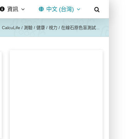
資訊
中文 (台灣)
CalcuLife
/
測驗
/
健康
/
視力
/
在線石原色盲測試...