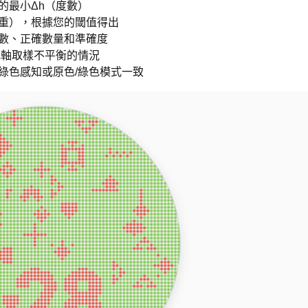
的最小Δh（度數）
嚴重），根據您的閾值得出
數、正確數量和準確度
或軸取樣不平衡的情況
綠色感知或原色/綠色模式一致