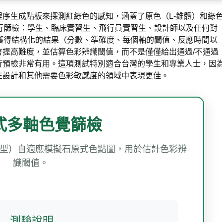
序生成點板來探測紅綠色的感知，涵蓋了原色（L-錐體）和綠
行篩檢：學生、臨床實習生、飛行員實習生、設計師以及任何對
獲得結構化的結果（分數、準確度、每個軸的閾值、反應時間以
提高難度，並估算色彩辨識閾值，而不是僅僅給出通過/不通過
行預檢非常有用。這項測試特別適合台灣的學生和專業人士，因
在設計和其他需要色彩敏感度的領域中表現更佳。
式多軸色覺篩檢
型）自適應模擬石原式色點圖，用於估計色彩辨
識閾值。
測驗說明