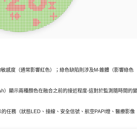
的敏感度（通常影響紅色）；綠色缺陷則涉及M-錐體（影響綠色
Δh）顯示兩種顏色在融合之前的接近程度-這對於監測隨時間的
的任務（狀態LED、接線、安全信號、航空PAPI燈、醫療影像