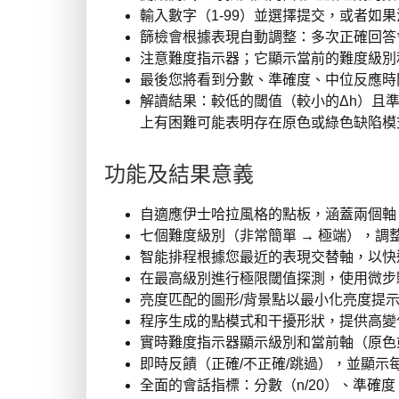
輸入數字（1-99）並選擇提交，或者如
篩檢會根據表現自動調整：多次正確回答
注意難度指示器；它顯示當前的難度級別
最後您將看到分數、準確度、中位反應時
解讀結果：較低的閾值（較小的Δh）且
上有困難可能表明存在原色或綠色缺陷模
功能及結果意義
自適應伊士哈拉風格的點板，涵蓋兩個軸：
七個難度級別（非常簡單 → 極端），調
智能排程根據您最近的表現交替軸，以快
在最高級別進行極限閾值探測，使用微步
亮度匹配的圖形/背景點以最小化亮度提
程序生成的點模式和干擾形狀，提供高變
實時難度指示器顯示級別和當前軸（原色
即時反饋（正確/不正確/跳過），並顯示
全面的會話指標：分數（n/20）、準確