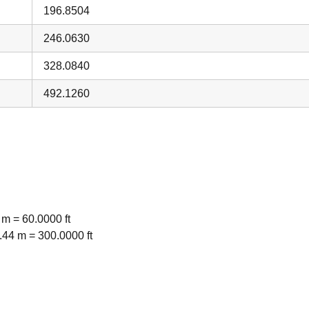
196.8504
246.0630
328.0840
492.1260
60.0000 ft
 300.0000 ft