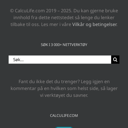
© CalcuLife.com 2019 – 2025. Du kan gjerne bruke
innhold fra dette nettstedet så lenge du lenker
tilbake til oss. Les mer i våre
Vilkår og betingelser
.
SØK I 3 000+ NETTVERKTØY
Search
for:
Fant du ikke det du trenger? Legg igjen en
kommentar på en hvilken som helst side, så lager
vi verktøyet du savner.
CALCULIFE.COM