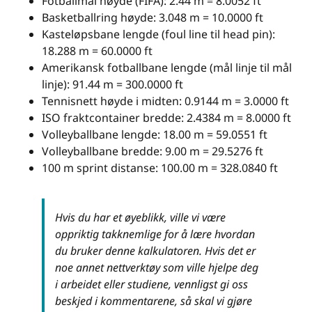
Fotballmål høyde (FIFA): 2.44 m = 8.0052 ft
Basketballring høyde: 3.048 m = 10.0000 ft
Kasteløpsbane lengde (foul line til head pin):
18.288 m = 60.0000 ft
Amerikansk fotballbane lengde (mål linje til mål
linje): 91.44 m = 300.0000 ft
Tennisnett høyde i midten: 0.9144 m = 3.0000 ft
ISO fraktcontainer bredde: 2.4384 m = 8.0000 ft
Volleyballbane lengde: 18.00 m = 59.0551 ft
Volleyballbane bredde: 9.00 m = 29.5276 ft
100 m sprint distanse: 100.00 m = 328.0840 ft
Hvis du har et øyeblikk, ville vi være
oppriktig takknemlige for å lære hvordan
du bruker denne kalkulatoren. Hvis det er
noe annet nettverktøy som ville hjelpe deg
i arbeidet eller studiene, vennligst gi oss
beskjed i kommentarene, så skal vi gjøre