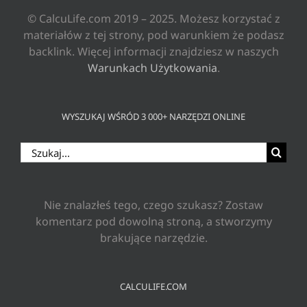
© CalcuLife.com 2019 – 2025. Możesz korzystać z
materiałów z tej strony, pod warunkiem że podasz
backlink. Więcej informacji znajdziesz w naszych
Warunkach Użytkowania
.
WYSZUKAJ WŚRÓD 3 000+ NARZĘDZI ONLINE
Szukaj
Nie znalazłeś tego, czego szukasz? Zostaw
komentarz pod dowolną stroną, a stworzymy
brakujące narzędzie.
CALCULIFE.COM