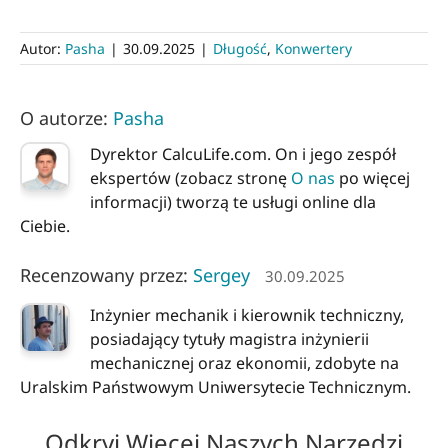
Autor:
Pasha
|
30.09.2025
|
Długość
,
Konwertery
O autorze:
Pasha
Dyrektor CalcuLife.com. On i jego zespół
ekspertów (zobacz stronę
O nas
po więcej
informacji) tworzą te usługi online dla
Ciebie.
Recenzowany przez:
Sergey
30.09.2025
Inżynier mechanik i kierownik techniczny,
posiadający tytuły magistra inżynierii
mechanicznej oraz ekonomii, zdobyte na
Uralskim Państwowym Uniwersytecie Technicznym.
Odkryj Więcej Naszych Narzędzi