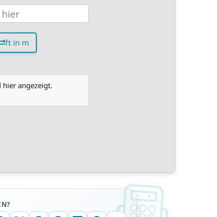
ft in m
hier angezeigt.
EN?