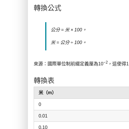
轉換公式
公分 = 米 × 100。
米 = 公分 ÷ 100。
−2
來源：國際單位制前綴定義厘為10
，這使得1公
轉換表
米（m）
0
0.01
0.10