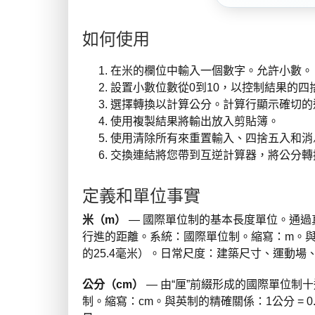
如何使用
在米的欄位中輸入一個數字。允許小數。
設置小數位數從0到10，以控制結果的四
選擇轉換以計算公分。計算行顯示確切的
使用複製結果將輸出放入剪貼簿。
使用清除所有來重置輸入、四捨五入和消
交換連結將您帶到互逆計算器，將公分轉
定義和單位事實
米（m）
— 國際單位制的基本長度單位。通過真空
行進的距離。系統：國際單位制。縮寫：m。與英制的精
的25.4毫米）。日常尺度：建築尺寸、運動場
公分（cm）
— 由“厘”前綴形成的國際單位制十進
制。縮寫：cm。與英制的精確關係：1公分 = 0