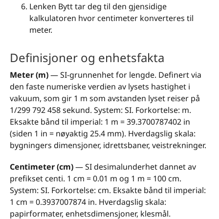
Lenken Bytt tar deg til den gjensidige
kalkulatoren hvor centimeter konverteres til
meter.
Definisjoner og enhetsfakta
Meter (m)
— SI-grunnenhet for lengde. Definert via
den faste numeriske verdien av lysets hastighet i
vakuum, som gir 1 m som avstanden lyset reiser på
1/299 792 458 sekund. System: SI. Forkortelse: m.
Eksakte bånd til imperial: 1 m = 39.3700787402 in
(siden 1 in = nøyaktig 25.4 mm). Hverdagslig skala:
bygningers dimensjoner, idrettsbaner, veistrekninger.
Centimeter (cm)
— SI desimalunderhet dannet av
prefikset centi. 1 cm = 0.01 m og 1 m = 100 cm.
System: SI. Forkortelse: cm. Eksakte bånd til imperial:
1 cm = 0.3937007874 in. Hverdagslig skala:
papirformater, enhetsdimensjoner, klesmål.