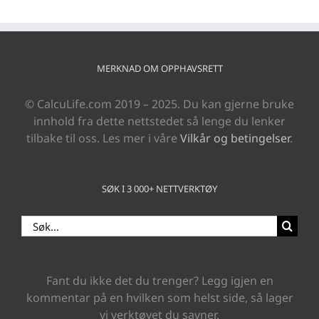
MERKNAD OM OPPHAVSRETT
© CalcuLife.com 2019 – 2025. Du kan gjerne bruke
innhold fra dette nettstedet så lenge du lenker
tilbake til oss. Les mer i våre
Vilkår og betingelser
.
SØK I 3 000+ NETTVERKTØY
Search
for:
Fant du ikke det du trenger? Legg igjen en
kommentar på en hvilken som helst side, så lager
vi verktøyet du savner.