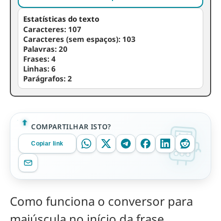
Estatísticas do texto
Caracteres:
107
Caracteres (sem espaços):
103
Palavras:
20
Frases:
4
Linhas:
6
Parágrafos:
2
COMPARTILHAR ISTO?
Copiar link
Como funciona o conversor para
maiúscula no início da frase