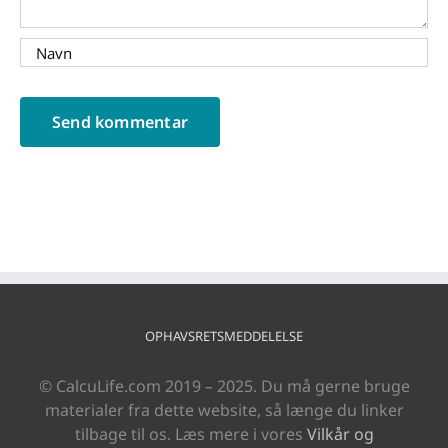
OPHAVSRETSMEDDELELSE
© CalcuLife.com 2019 – 2025. Du må gerne bruge
materialer fra dette website, så længe du linker
tilbage til os. Læs mere i vores
Vilkår og