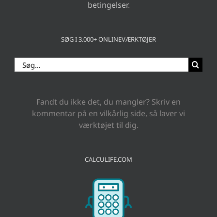
betingelser
.
SØG I 3.000+ ONLINEVÆRKTØJER
Søg
efter:
Fandt du ikke det, du mangler? Skriv en
kommentar på en vilkårlig side, så laver vi
værktøjet til dig.
CALCULIFE.COM