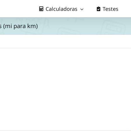
Calculadoras
Testes
s (mi para km)