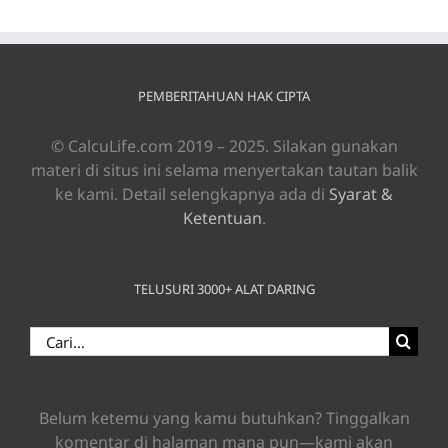
PEMBERITAHUAN HAK CIPTA
© CalcuLife.com 2019 – 2025. Silakan gunakan
materi di situs ini selama menyertakan tautan balik
ke kami. Detail selengkapnya ada di
Syarat &
Ketentuan
.
TELUSURI 3000+ ALAT DARING
Search
for:
Belum ketemu yang kamu butuhkan? Tinggalkan
komentar di halaman mana pun—kami akan