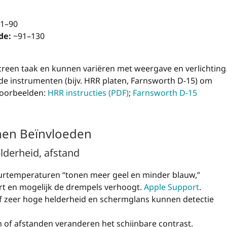
1–90
de:
~91–130
creen taak en kunnen variëren met weergave en verlichting
de instrumenten (bijv. HRR platen, Farnsworth D-15) om
tvoorbeelden:
HRR instructies (PDF)
;
Farnsworth D-15
nen Beïnvloeden
lderheid, afstand
rtemperaturen “tonen meer geel en minder blauw,”
t en mogelijk de drempels verhoogt.
Apple Support
.
f zeer hoge helderheid en schermglans kunnen detectie
 of afstanden veranderen het schijnbare contrast.