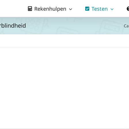
Rekenhulpen
Testen
rblindheid
Ca