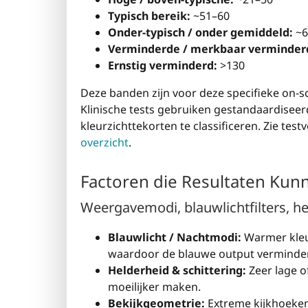
Typisch bereik:
~51–60
Onder-typisch / onder gemiddeld:
~6
Verminderde / merkbaar verminder
Ernstig verminderd:
>130
Deze banden zijn voor deze specifieke on-s
Klinische tests gebruiken gestandaardiseer
kleurzichttekorten te classificeren. Zie tes
overzicht
.
Factoren die Resultaten Kun
Weergavemodi, blauwlichtfilters, he
Blauwlicht / Nachtmodi:
Warmer kleu
waardoor de blauwe output verminder
Helderheid & schittering:
Zeer lage o
moeilijker maken.
Bekijkgeometrie:
Extreme kijkhoeken