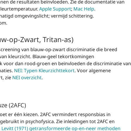
en de resultaten beïnvloeden. Zie de documentatie van
leurtemperatuur.
Apple Support
;
Mac Help
.
atigd omgevingslicht; vermijd schittering.
om.
w-op-Zwart, Tritan-as)
 screening van blauw-op-zwart discriminatie die breed
s van kleurzicht. Blauw-geel tekortkomingen
k voor dan rood-groen en beïnvloeden de discriminatie van
aties.
NEI: Typen Kleurzichttekort
. Voor algemene
t, zie
NEI overzicht
.
ze (2AFC)
 moet er één kiezen. 2AFC vermindert responsbias in
gebruikt in psychofysica. Zie inleidingen tot 2AFC en
;
Levitt (1971) getransformeerde op-en-neer methoden