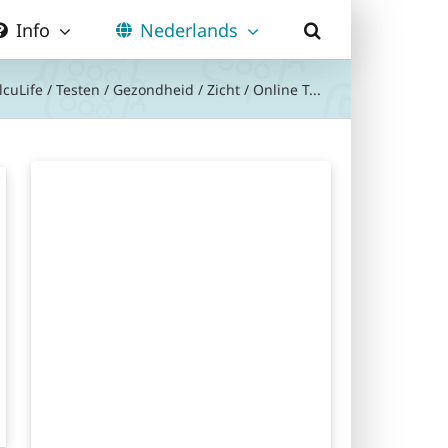
Info
Nederlands
lcuLife
/
Testen
/
Gezondheid
/
Zicht
/
Online T...