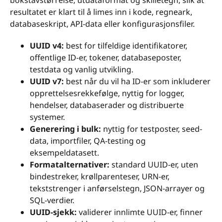
bokstavstørrelse, utdataformat og skilletegn, slik at
resultatet er klart til å limes inn i kode, regneark,
databaseskript, API-data eller konfigurasjonsfiler.
UUID v4:
best for tilfeldige identifikatorer,
offentlige ID-er, tokener, databaseposter,
testdata og vanlig utvikling.
UUID v7:
best når du vil ha ID-er som inkluderer
opprettelsesrekkefølge, nyttig for logger,
hendelser, databaserader og distribuerte
systemer.
Generering i bulk:
nyttig for testposter, seed-
data, importfiler, QA-testing og
eksempeldatasett.
Formatalternativer:
standard UUID-er, uten
bindestreker, krøllparenteser, URN-er,
tekststrenger i anførselstegn, JSON-arrayer og
SQL-verdier.
UUID-sjekk:
validerer innlimte UUID-er, finner