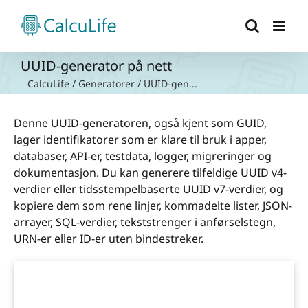
Skip
to
content
UUID-generator på nett
CalcuLife
/
Generatorer
/
UUID-gen...
Denne UUID-generatoren, også kjent som GUID,
lager identifikatorer som er klare til bruk i apper,
databaser, API-er, testdata, logger, migreringer og
dokumentasjon. Du kan generere tilfeldige UUID v4-
verdier eller tidsstempelbaserte UUID v7-verdier, og
kopiere dem som rene linjer, kommadelte lister, JSON-
arrayer, SQL-verdier, tekststrenger i anførselstegn,
URN-er eller ID-er uten bindestreker.