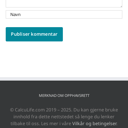
MERKNAD OM OPPHAVSRETT
© CalcuLife.com 2019 – 2025. Du kan gjerne bruke
innhold fra dette nettstedet så lenge du lenker
tilbake til oss. Les mer i våre
Vilkår og betingelser
.