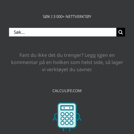
SØK I 3 000+ NETTVERKTØY
Search
for:
Fant du ikke det du trenger? Legg igjen en
kommentar på en hvilken som helst side, så lager
vi verktøyet du savner.
CALCULIFE.COM