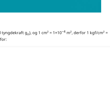
−4
d tyngdekraft g
), og 1 cm² = 1×10
m², derfor 1 kgf/cm² =
n
for: