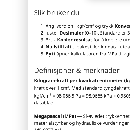
Slik bruker du
Angi verdien i kgf/cm² og trykk
Konve
Juster
Desimaler
(0–10). Standard er 3
Bruk
Kopier resultat
for å kopiere ut
Nullstill alt
tilbakestiller inndata, ut
Bytt
åpner kalkulatoren fra MPa til kg
Definisjoner & merknader
Kilogram-kraft per kvadratcentimeter (k
kraft over 1 cm². Med standard tyngdekraft
kgf/cm² = 98,066.5 Pa = 98.0665 kPa ≈ 0.9806
datablad.
Megapascal (MPa)
— SI-avledet trykkenhet
materialstyrker og hydrauliske vurderinger.