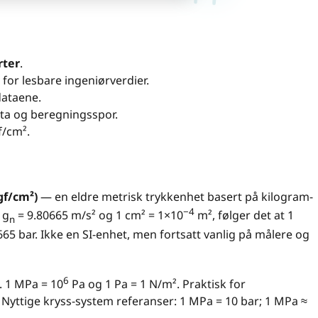
rter
.
 for lesbare ingeniørverdier.
dataene.
data og beregningsspor.
f/cm².
gf/cm²)
— en eldre metrisk trykkenhet basert på kilogram-
−4
 g
= 9.80665 m/s² og 1 cm² = 1×10
m², følger det at 1
n
65 bar. Ikke en SI-enhet, men fortsatt vanlig på målere og
6
. 1 MPa = 10
Pa og 1 Pa = 1 N/m². Praktisk for
 Nyttige kryss-system referanser: 1 MPa = 10 bar; 1 MPa ≈