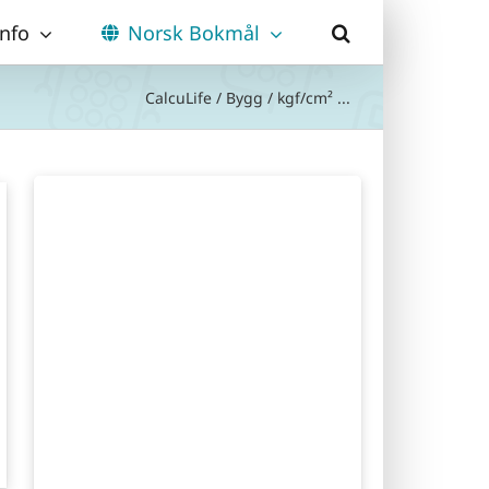
Info
Norsk Bokmål
CalcuLife
/
Bygg
/
kgf/cm² ...