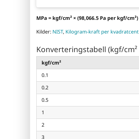
MPa = kgf/cm² × (98,066.5 Pa per kgf/cm²)
Kilder:
NIST
,
Kilogram-kraft per kvadratcent
Konverteringstabell (kgf/cm² 
kgf/cm²
0.1
0.2
0.5
1
2
3