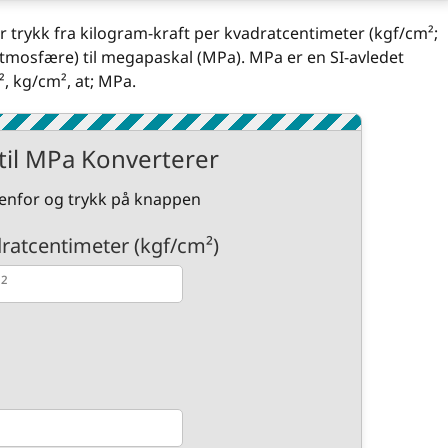
 trykk fra kilogram-kraft per kvadratcentimeter (kgf/cm²;
atmosfære) til megapaskal (MPa). MPa er en SI-avledet
², kg/cm², at; MPa.
til MPa Konverterer
edenfor og trykk på knappen
dratcentimeter (kgf/cm²)