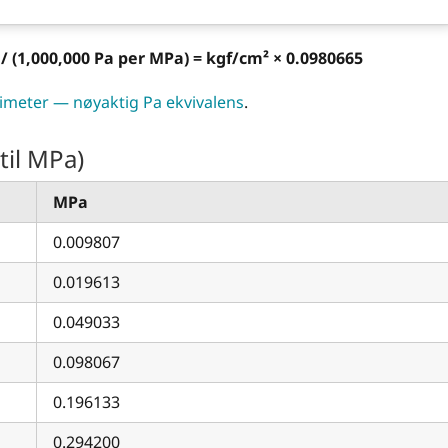
 / (1,000,000 Pa per MPa) = kgf/cm² × 0.0980665
imeter — nøyaktig Pa ekvivalens
.
til MPa)
MPa
0.009807
0.019613
0.049033
0.098067
0.196133
0.294200