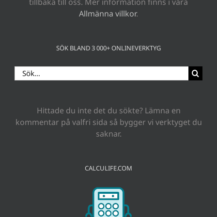
tillbaka till oss. Mer information finns i våra
Allmänna villkor
.
SÖK BLAND 3 000+ ONLINEVERKTYG
Sök
efter:
Hittade du inte det du sökte? Lämna en
kommentar på valfri sida så bygger vi verktyget du
saknar.
CALCULIFE.COM