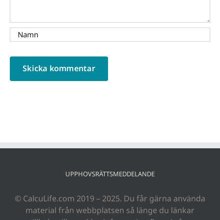
UPPHOVSRÄTTSMEDDELANDE
© CalcuLife.com 2019 – 2025. Du får gärna använda
material från webbplatsen så länge du länkar