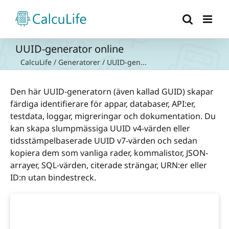
Fortsätt
till
innehållet
UUID-generator online
CalcuLife
/
Generatorer
/
UUID-gen...
Den här UUID-generatorn (även kallad GUID) skapar
färdiga identifierare för appar, databaser, API:er,
testdata, loggar, migreringar och dokumentation. Du
kan skapa slumpmässiga UUID v4-värden eller
tidsstämpelbaserade UUID v7-värden och sedan
kopiera dem som vanliga rader, kommalistor, JSON-
arrayer, SQL-värden, citerade strängar, URN:er eller
ID:n utan bindestreck.