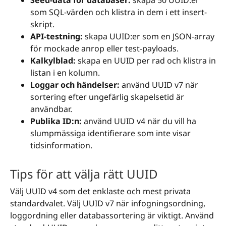
Seed-data för databaser:
skapa 50 UUID:er
som SQL-värden och klistra in dem i ett insert-
skript.
API-testning:
skapa UUID:er som en JSON-array
för mockade anrop eller test-payloads.
Kalkylblad:
skapa en UUID per rad och klistra in
listan i en kolumn.
Loggar och händelser:
använd UUID v7 när
sortering efter ungefärlig skapelsetid är
användbar.
Publika ID:n:
använd UUID v4 när du vill ha
slumpmässiga identifierare som inte visar
tidsinformation.
Tips för att välja rätt UUID
Välj UUID v4 som det enklaste och mest privata
standardvalet. Välj UUID v7 när infogningsordning,
loggordning eller databassortering är viktigt. Använd