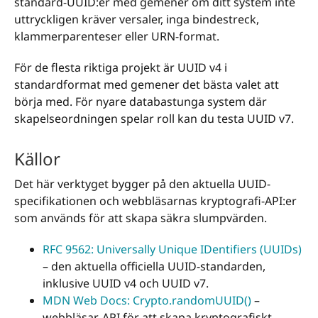
standard-UUID:er med gemener om ditt system inte
uttryckligen kräver versaler, inga bindestreck,
klammerparenteser eller URN-format.
För de flesta riktiga projekt är UUID v4 i
standardformat med gemener det bästa valet att
börja med. För nyare databastunga system där
skapelseordningen spelar roll kan du testa UUID v7.
Källor
Det här verktyget bygger på den aktuella UUID-
specifikationen och webbläsarnas kryptografi-API:er
som används för att skapa säkra slumpvärden.
RFC 9562: Universally Unique IDentifiers (UUIDs)
– den aktuella officiella UUID-standarden,
inklusive UUID v4 och UUID v7.
MDN Web Docs: Crypto.randomUUID()
–
webbläsar-API för att skapa kryptografiskt