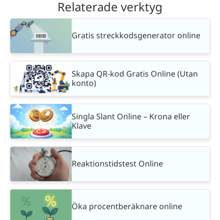
Relaterade verktyg
Gratis streckkodsgenerator online
Skapa QR-kod Gratis Online (Utan
konto)
Singla Slant Online – Krona eller
Klave
Reaktionstidstest Online
Öka procentberäknare online