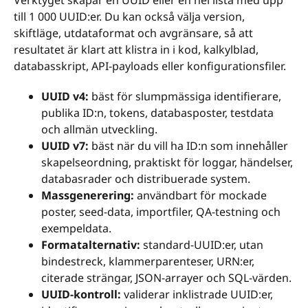
Verktyget skapar en UUID eller en hel lista med upp
till 1 000 UUID:er. Du kan också välja version,
skiftläge, utdataformat och avgränsare, så att
resultatet är klart att klistra in i kod, kalkylblad,
databasskript, API-payloads eller konfigurationsfiler.
UUID v4:
bäst för slumpmässiga identifierare,
publika ID:n, tokens, databasposter, testdata
och allmän utveckling.
UUID v7:
bäst när du vill ha ID:n som innehåller
skapelseordning, praktiskt för loggar, händelser,
databasrader och distribuerade system.
Massgenerering:
användbart för mockade
poster, seed-data, importfiler, QA-testning och
exempeldata.
Formatalternativ:
standard-UUID:er, utan
bindestreck, klammerparenteser, URN:er,
citerade strängar, JSON-arrayer och SQL-värden.
UUID-kontroll:
validerar inklistrade UUID:er,