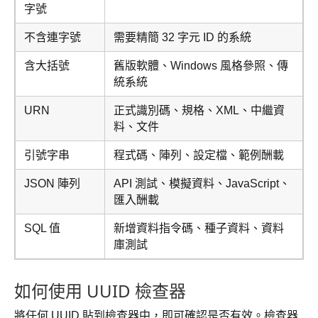
字號
不含連字號
需要精簡 32 字元 ID 的系統
含大括號
舊版軟體、Windows 風格參照、傳
統系統
URN
正式識別碼、規格、XML、中繼資
料、文件
引號字串
程式碼、陣列、設定檔、範例酬載
JSON 陣列
API 測試、模擬資料、JavaScript、
匯入酬載
SQL 值
新增資料指令碼、種子資料、資料
庫測試
如何使用 UUID 檢查器
將任何 UUID 貼到檢查器中，即可確認是否有效。檢查器