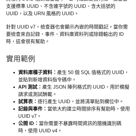
支援標準 UUID、不含連字號的 UUID、含大括號的
UUID，以及 URN 風格的 UUID。
針對 UUID v7，檢查器也會顯示內嵌的時間戳記。當你需
要檢查來自記錄、事件、資料庫資料列或除錯輸出的 ID
時，這會很有幫助。
實用範例
資料庫種子資料：
產生 50 個 SQL 值格式的 UUID，
並貼到新增資料指令碼中。
API 測試：
產生 JSON 陣列格式的 UUID，用於模擬
請求或測試酬載。
試算表：
逐行產生 UUID，並將清單貼到欄位中。
記錄與事件：
當依大約建立時間排序有幫助時，使用
UUID v7。
公開 ID：
當你需要不暴露時間資訊的隨機識別碼
時，使用 UUID v4。