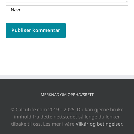
MERKNAD OM OPPHAVSRETT
© CalcuLife.com 2019 – 2025. Du kan gjerne bruke
innhold fra dette nettstedet så lenge du lenker
tilbake til oss. Les mer i våre
Vilkår og betingelser
.