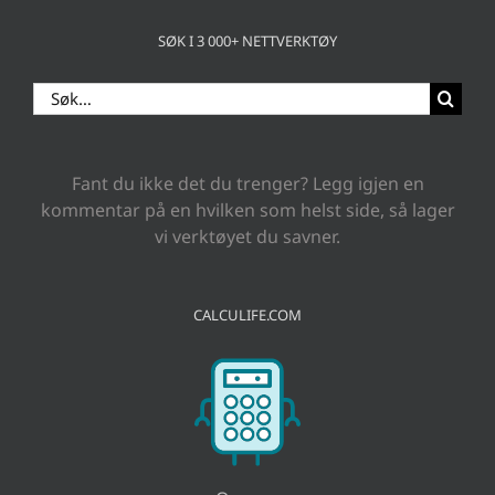
SØK I 3 000+ NETTVERKTØY
Search
for:
Fant du ikke det du trenger? Legg igjen en
kommentar på en hvilken som helst side, så lager
vi verktøyet du savner.
CALCULIFE.COM