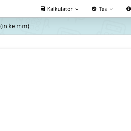
Kalkulator
Tes
 (in ke mm)