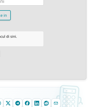
e in
l di sini.