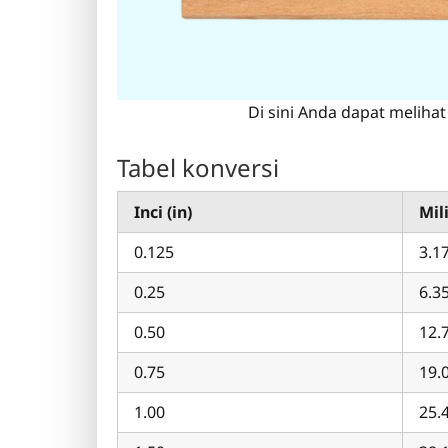
Di sini Anda dapat melihat
Tabel konversi
Inci (in)
Mil
0.125
3.1
0.25
6.3
0.50
12.
0.75
19.
1.00
25.