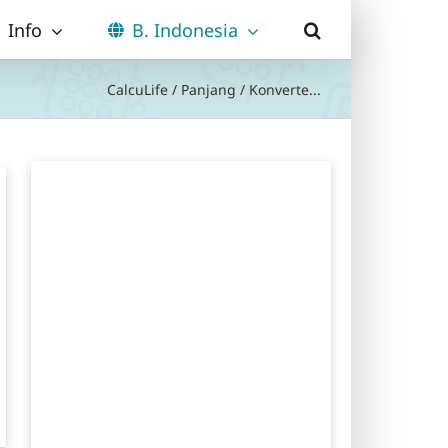
Info
B. Indonesia
CalcuLife
/
Panjang
/
Konverte...