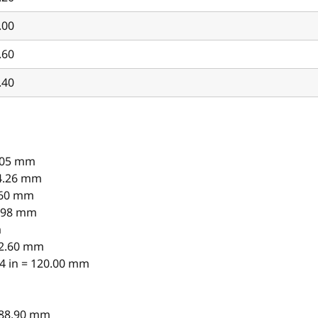
.00
.60
.40
9.05 mm
24.26 mm
5.60 mm
53.98 mm
m
482.60 mm
4 in = 120.00 mm
= 88.90 mm