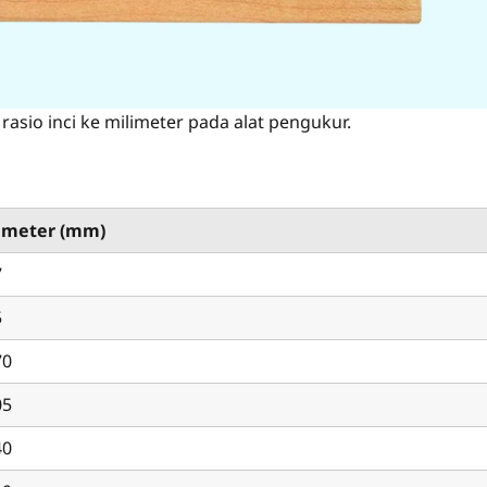
 rasio inci ke milimeter pada alat pengukur.
imeter (mm)
7
5
70
05
40