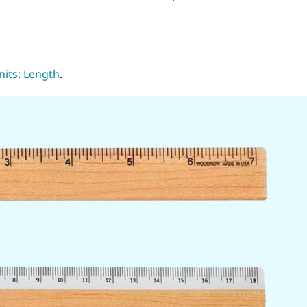
nits: Length
.