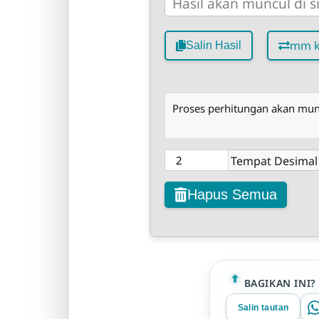
mm k
Salin Hasil
Proses perhitungan akan muncu
Tempat Desimal
Hapus Semua
BAGIKAN INI?
Salin tautan