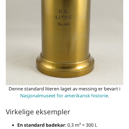
250
250
000
500
500
000
1 000
1
000
000
10 000
10
000
000
Denne standard literen laget av messing er bevart i
Nasjonalmuseet for amerikansk historie
.
Virkelige eksempler
En standard badekar
: 0.3 m³ = 300 L