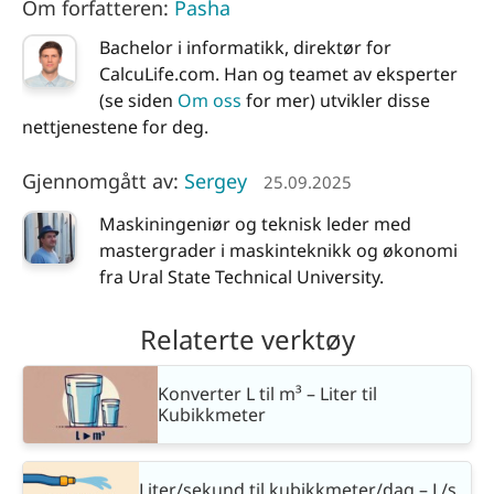
Om forfatteren:
Pasha
Bachelor i informatikk, direktør for
CalcuLife.com. Han og teamet av eksperter
(se siden
Om oss
for mer) utvikler disse
nettjenestene for deg.
Gjennomgått av:
Sergey
25.09.2025
Maskiningeniør og teknisk leder med
mastergrader i maskinteknikk og økonomi
fra Ural State Technical University.
Relaterte verktøy
Konverter L til m³ – Liter til
Kubikkmeter
Liter/sekund til kubikkmeter/dag – L/s