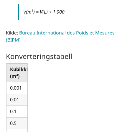
V(m³) = V(L) ÷ 1 000
Kilde:
Bureau International des Poids et Mesures
(BIPM)
Konverteringstabell
Kubikkmeter
Liter
(m³)
(L)
0.001
1
0.01
10
0.1
100
0.5
500