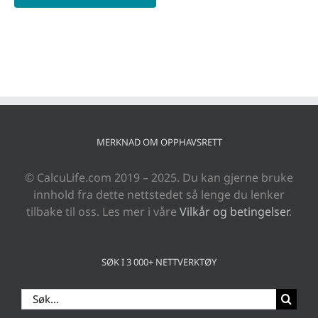
MERKNAD OM OPPHAVSRETT
© CalcuLife.com 2019 – 2025. Du kan gjerne bruke
innhold fra dette nettstedet så lenge du lenker
tilbake til oss. Les mer i våre
Vilkår og betingelser
.
SØK I 3 000+ NETTVERKTØY
Search
for: