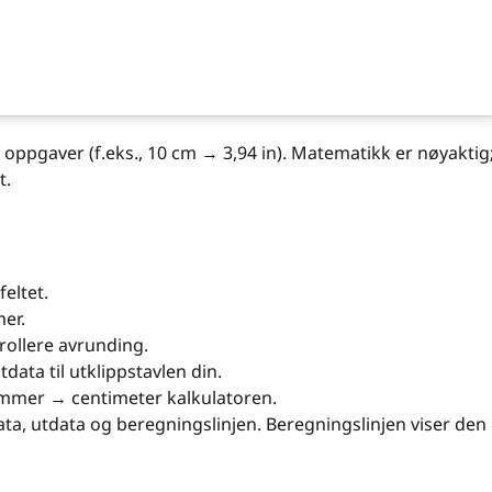
e oppgaver (f.eks., 10 cm → 3,94 in). Matematikk er nøyaktig
t.
feltet.
er.
trollere avrunding.
tdata til utklippstavlen din.
ommer → centimeter kalkulatoren.
ndata, utdata og beregningslinjen. Beregningslinjen viser den