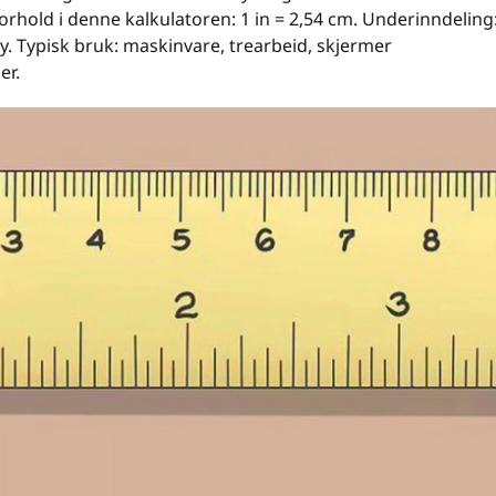
orhold i denne kalkulatoren: 1 in = 2,54 cm. Underinndeling
ry. Typisk bruk: maskinvare, trearbeid, skjermer
er.