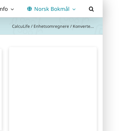
Info
Norsk Bokmål
CalcuLife
/
Enhetsomregnere
/
Konverte...