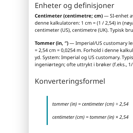
Enheter og definisjoner
Centimeter (centimetre; cm)
— SI-enhet av
denne kalkulatoren: 1 cm = (1 / 2,54) in (nøy
centimeter (US), centimetre (UK). Typisk b
Tommer (in, ″)
— Imperial/US customary len
= 2,54 cm = 0,0254 m. Forhold i denne kalkula
yd. System: Imperial og US customary. Typis
ingeniørtegn; ofte uttrykt i brøker (f.eks., 1/
Konverteringsformel
tommer (in) = centimeter (cm) ÷ 2,54
centimeter (cm) = tommer (in) × 2,54