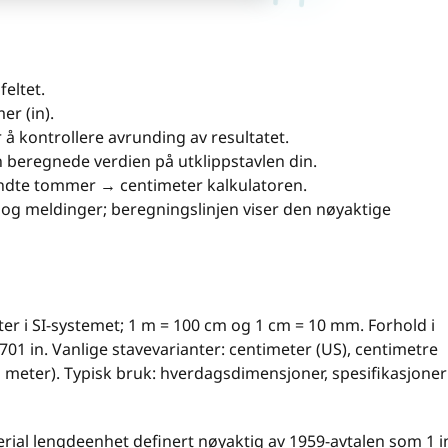
feltet.
er (in).
r å kontrollere avrunding av resultatet.
n beregnede verdien på utklippstavlen din.
ndte tommer → centimeter kalkulatoren.
ta og meldinger; beregningslinjen viser den nøyaktige
r i SI-systemet; 1 m = 100 cm og 1 cm = 10 mm. Forhold i
701 in. Vanlige stavevarianter: centimeter (US), centimetre
ra meter). Typisk bruk: hverdagsdimensjoner, spesifikasjoner
ial lengdeenhet definert nøyaktig av 1959-avtalen som 1 i