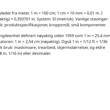
ledet fra meter. 1 m = 100 cm; 1 cm = 10 mm = 0,01 m. I
aktig) ≈ 0,393701 in. System: SI (metrisk). Vanlige stavinger:
ruk: produktspecifikasjoner, kroppsmål, små komponenter.
gdeenhet definert nøyaktig siden 1959 som 1 in = 25,4 m
toren: 1 in = 2,54 cm (nøyaktig). Også 1 in = 1/12 ft = 1/36
k bruk: maskinvare, trearbeid, skjermstørrelser, og eldre
8 in, 1/16 in) eller desimaler.