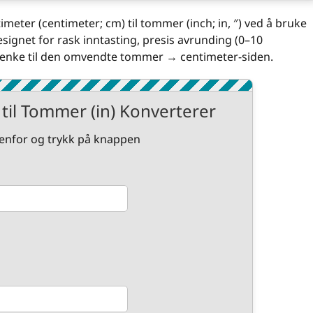
meter (centimeter; cm) til tommer (inch; in, ″) ved å bruke
signet for rask inntasting, presis avrunding (0–10
l lenke til den omvendte tommer → centimeter-siden.
til Tommer (in) Konverterer
edenfor og trykk på knappen