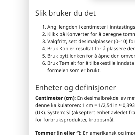
Slik bruker du det
Angi lengden i centimeter i inntastings
Klikk på Konverter for å beregne tomm
Valgfritt, sett desimalplasser (0–10) fo
Bruk Kopier resultat for å plassere de
Bruk bytt lenken for å åpne den omve
Bruk Tøm alt for å tilbakestille innda
formelen som er brukt.
Enheter og definisjoner
Centimeter (cm):
En desimalbrøkdel av mete
denne kalkulatoren: 1 cm = 1/2,54 in ≈ 0,393
(UK). System: SI (akseptert enhet avledet f
for forbruksprodukter, kroppsmål.
Tommer (in eller ″):
En amerikansk og imper