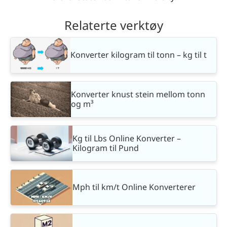
Relaterte verktøy
Konverter kilogram til tonn – kg til t
Konverter knust stein mellom tonn
og m³
Kg til Lbs Online Konverter –
Kilogram til Pund
Mph til km/t Online Konverterer