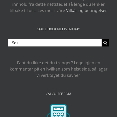
innhold fra dette nettstedet så lenge du lenker
tilbake til oss. Les mer i våre
Vilkår og betingelser
.
SØK I 3 000+ NETTVERKTØY
Search
for:
Fant du ikke det du trenger? Legg igjen en
kommentar på en hvilken som helst side, så lager
vi verktøyet du savner.
CALCULIFE.COM