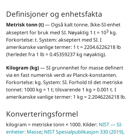
Definisjoner og enhetsfakta
Metrisk tonn (t)
— Også kalt tonne. Ikke-SI-enhet
3
akseptert for bruk med SI. Nøyaktig 1 t = 10
kg.
Forkortelse: t. System: akseptert med SI. I
amerikanske vanlige termer: 1 t = 2204.6226218 lb
(herledet fra 1 lb = 0.45359237 kg nøyaktig).
Kilogram (kg)
— SI grunnenhet for masse definert
via en fast numerisk verdi av Planck-konstanten.
Forkortelse: kg. System: SI. Forhold til det metriske
tonnet: 1000 kg = 1 t; tilsvarende 1 kg = 0.001 t. I
amerikanske vanlige termer: 1 kg = 2.2046226218 lb.
Konverteringsformel
kilogram = metriske tonn × 1000. Kilder:
NIST — SI-
enheter: Masse
;
NIST Spesialpublikasjon 330 (2019),