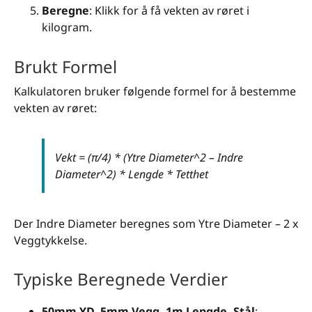
Beregne
: Klikk for å få vekten av røret i
kilogram.
Brukt Formel
Kalkulatoren bruker følgende formel for å bestemme
vekten av røret:
Vekt = (π/4) * (Ytre Diameter^2 – Indre
Diameter^2) * Lengde * Tetthet
Der Indre Diameter beregnes som Ytre Diameter – 2 x
Veggtykkelse.
Typiske Beregnede Verdier
50mm YD, 5mm Vegg, 1m Lengde, Stål
: