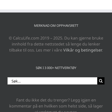
MERKNAD OM OPPHAVSRETT
© CalcuLife.com 2019 – 2025. Du kan gjerne bruke
innhold fra dette nettstedet så lenge du lenker
tilbake til oss. Les mer i våre
Vilkår og betingelser
.
SØK I 3 000+ NETTVERKTØY
Search
for:
Fant du ikke det du trenger? Legg igjen en
kommentar på en hvilken som helst side, så lager