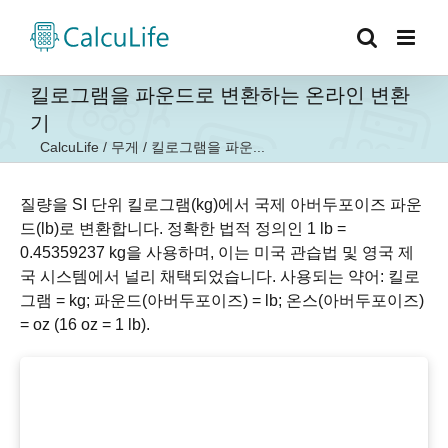
콘
텐
츠
로
킬로그램을 파운드로 변환하는 온라인 변환
건
기
너
CalcuLife
/
무게
/
킬로그램을 파운...
뛰
기
질량을 SI 단위 킬로그램(kg)에서 국제 아버두포이즈 파운
드(lb)로 변환합니다. 정확한 법적 정의인 1 lb =
0.45359237 kg을 사용하며, 이는 미국 관습법 및 영국 제
국 시스템에서 널리 채택되었습니다. 사용되는 약어: 킬로
그램 = kg; 파운드(아버두포이즈) = lb; 온스(아버두포이즈)
= oz (16 oz = 1 lb).