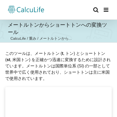
Skip
to
content
メートルトンからショートトンへの変換ツ
ール
CalcuLife
/
重み
/
メートルトンから...
このツールは、メートルトン (
t
, トン) とショートトン
(
st
, 米国トン) を正確かつ迅速に変換するために設計され
ています。メートルトンは国際単位系 (SI) の一部として
世界中で広く使用されており、ショートトンは主に米国
で使用されています。