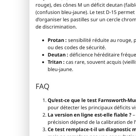
rouge), des cônes M un déficit deutan (faible
(confusion bleu-jaune). Le test D-15 perme
d’organiser les pastilles sur un cercle chro
de discrimination.
Protan :
sensibilité réduite au rouge,
ou des codes de sécurité.
Deutan :
déficience héréditaire fréquen
Tritan :
cas rare, souvent acquis (viei
bleu-jaune.
FAQ
Qu’est-ce que le test Farnsworth-Mun
pour détecter les principaux déficits v
La version en ligne est-elle fiable ?
– 
précision dépend de la calibration de l
Ce test remplace-t-il un diagnostic 