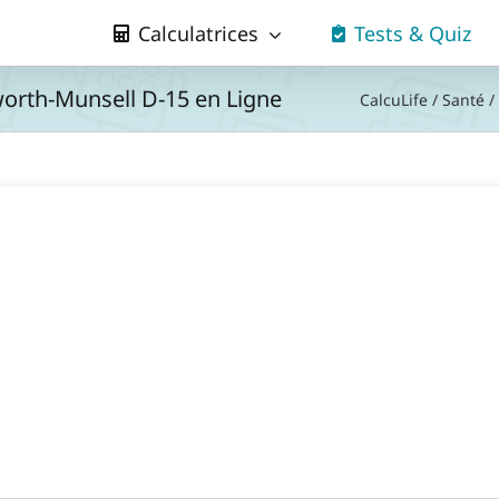
Calculatrices
Tests & Quiz
worth-Munsell D-15 en Ligne
CalcuLife
/
Santé
/