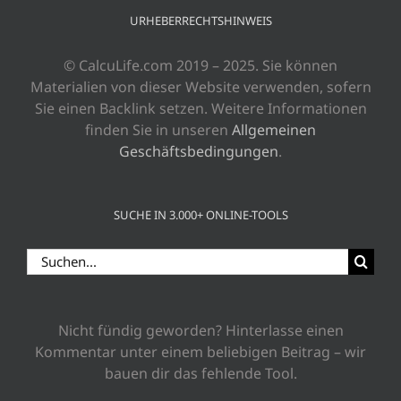
URHEBERRECHTSHINWEIS
© CalcuLife.com 2019 – 2025. Sie können
Materialien von dieser Website verwenden, sofern
Sie einen Backlink setzen. Weitere Informationen
finden Sie in unseren
Allgemeinen
Geschäftsbedingungen
.
SUCHE IN 3.000+ ONLINE-TOOLS
Suche
nach:
Nicht fündig geworden? Hinterlasse einen
Kommentar unter einem beliebigen Beitrag – wir
bauen dir das fehlende Tool.