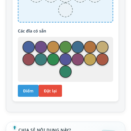
Các đĩa có sẵn
Điểm
Đặt lại
CHIA SẺ NỘI DUNG NÀY?