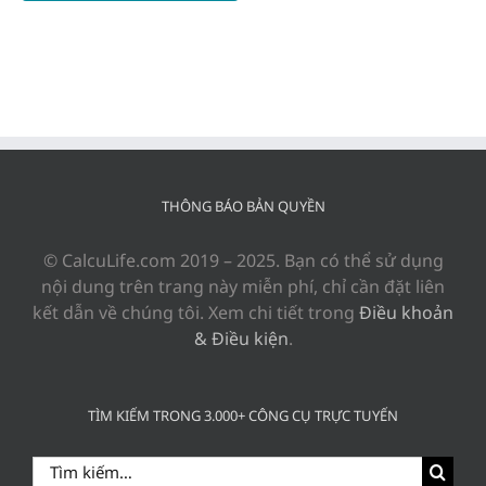
THÔNG BÁO BẢN QUYỀN
© CalcuLife.com 2019 – 2025. Bạn có thể sử dụng
nội dung trên trang này miễn phí, chỉ cần đặt liên
kết dẫn về chúng tôi. Xem chi tiết trong
Điều khoản
& Điều kiện
.
TÌM KIẾM TRONG 3.000+ CÔNG CỤ TRỰC TUYẾN
Search