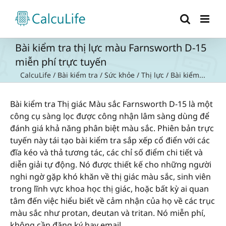
Skip
to
content
Bài kiểm tra thị lực màu Farnsworth D-15
miễn phí trực tuyến
CalcuLife
/
Bài kiểm tra
/
Sức khỏe
/
Thị lực
/
Bài kiểm...
Bài kiểm tra Thị giác Màu sắc Farnsworth D-15 là một
công cụ sàng lọc được công nhận lâm sàng dùng để
đánh giá khả năng phân biệt màu sắc. Phiên bản trực
tuyến này tái tạo bài kiểm tra sắp xếp cổ điển với các
đĩa kéo và thả tương tác, các chỉ số điểm chi tiết và
diễn giải tự động. Nó được thiết kế cho những người
nghi ngờ gặp khó khăn về thị giác màu sắc, sinh viên
trong lĩnh vực khoa học thị giác, hoặc bất kỳ ai quan
tâm đến việc hiểu biết về cảm nhận của họ về các trục
màu sắc như protan, deutan và tritan. Nó miễn phí,
không cần đăng ký hay email.