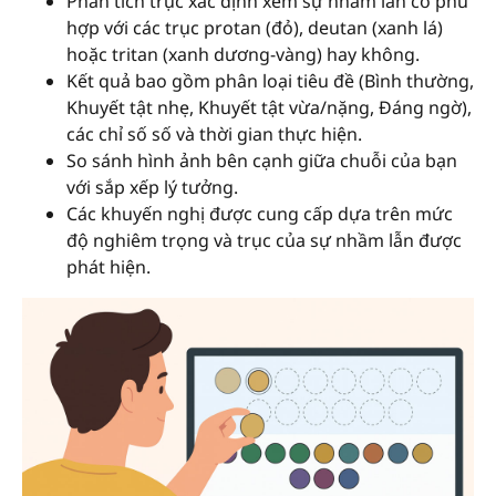
Phân tích trục xác định xem sự nhầm lẫn có phù
hợp với các trục protan (đỏ), deutan (xanh lá)
hoặc tritan (xanh dương-vàng) hay không.
Kết quả bao gồm phân loại tiêu đề (Bình thường,
Khuyết tật nhẹ, Khuyết tật vừa/nặng, Đáng ngờ),
các chỉ số số và thời gian thực hiện.
So sánh hình ảnh bên cạnh giữa chuỗi của bạn
với sắp xếp lý tưởng.
Các khuyến nghị được cung cấp dựa trên mức
độ nghiêm trọng và trục của sự nhầm lẫn được
phát hiện.