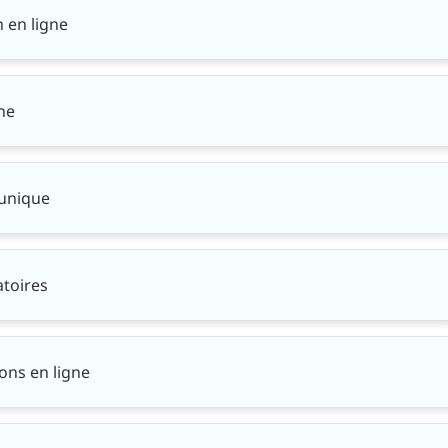
h en ligne
ne
 unique
atoires
ons en ligne