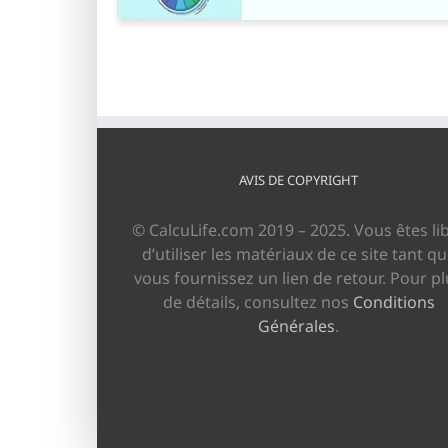
AVIS DE COPYRIGHT
© CalcuLife.com 2019 – 2025. Vous êtes li
d’utiliser les matériaux de ce site tant q
vous fournissez un lien de retour. Pour p
de détails, consultez nos
Conditions
Générales
.