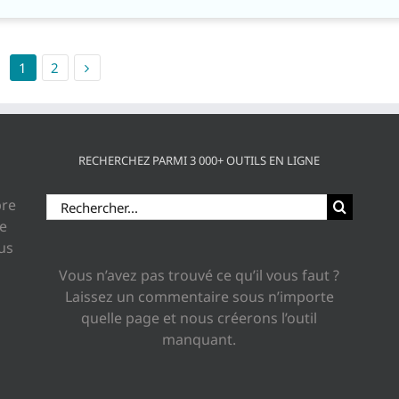
1
2
RECHERCHEZ PARMI 3 000+ OUTILS EN LIGNE
Rechercher:
bre
ue
lus
Vous n’avez pas trouvé ce qu’il vous faut ?
Laissez un commentaire sous n’importe
quelle page et nous créerons l’outil
manquant.