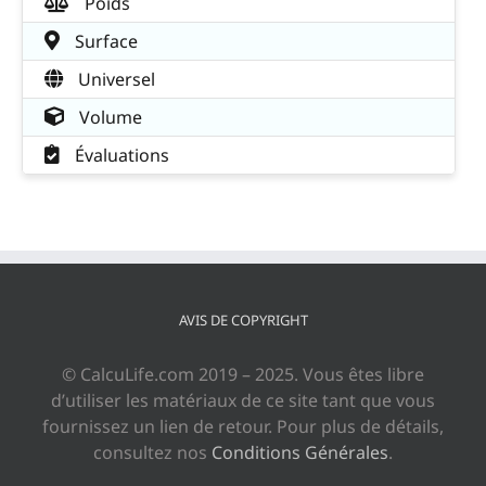
Poids
Surface
Universel
Volume
Évaluations
AVIS DE COPYRIGHT
© CalcuLife.com 2019 – 2025. Vous êtes libre
d’utiliser les matériaux de ce site tant que vous
fournissez un lien de retour. Pour plus de détails,
consultez nos
Conditions Générales
.