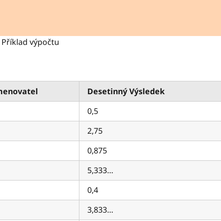
Příklad výpočtu
menovatel
Desetinný Výsledek
0,5
2,75
0,875
5,333…
0,4
3,833…