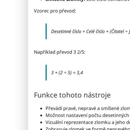
Vzorec pro převod:
Desetinné číslo = Celé číslo + (Čitatel ÷
Například převod 3 2/5:
3 + (2 ÷ 5) = 3,4
Funkce tohoto nástroje
Převádí pravé, nepravé a smíšené zlo
Možnost nastavení počtu desetinných 
Vizuální reprezentace zlomku a jeho d
Zobrazuje zlomek ve formě nepravého