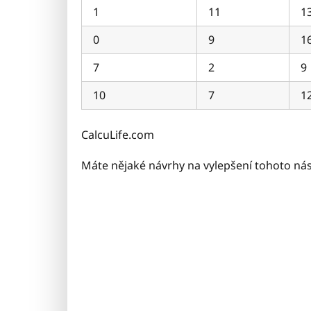
1
11
1
0
9
1
7
2
9
10
7
1
CalcuLife.com
Máte nějaké návrhy na vylepšení tohoto ná