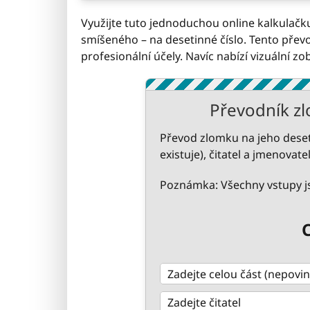
Využijte tuto jednoduchou online kalkulač
smíšeného – na desetinné číslo. Tento přev
profesionální účely. Navíc nabízí vizuální zo
Převodník zl
Převod zlomku na jeho deset
existuje), čitatel a jmenovatel
Poznámka: Všechny vstupy js