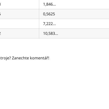
3
1,846…
6
0,5625
7,222…
2
10,583…
stroje? Zanechte komentář!