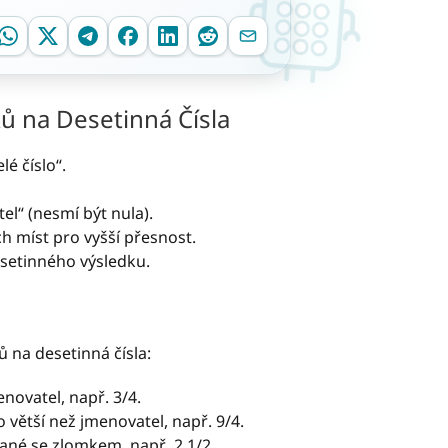
ů na Desetinná Čísla
lé číslo“.
l“ (nesmí být nula).
h míst pro vyšší přesnost.
esetinného výsledku.
 na desetinná čísla:
enovatel, např. 3/4.
o větší než jmenovatel, např. 9/4.
ané se zlomkem, např. 2 1/2.