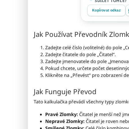
SDÍLET TOHLE?
Kopírovat odkaz
Jak Používat Převodník Zlomk
Zadejte celé číslo (volitelné) do pole „Ce
Zadejte čitatele do pole „Čitatel“.
Zadejte jmenovatele do pole „Jmenovate
Pokud chcete, určete počet desetinnýc
Klikněte na „Převést“ pro zobrazení d
Jak Funguje Převod
Tato kalkulačka převádí všechny typy zlomků
Pravé Zlomky:
Čitatel je menší než jm
Nepravé Zlomky:
Čitatel je roven neb
Smíšené Zlomky:
Celé číslo kombinov