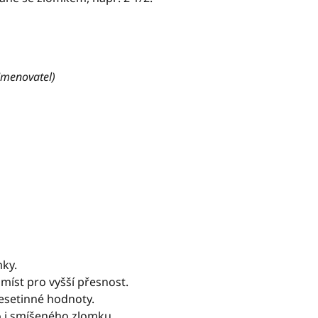
 Jmenovatel)
mky.
míst pro vyšší přesnost.
esetinné hodnoty.
 i smíšeného zlomku.