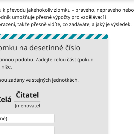
ku k převodu jakéhokoliv zlomku – pravého, nepravého nebo
odník umožňuje přesné výpočty pro vzdělávací i
brazení, takže přesně vidíte, co zadáváte, a jaký je výsledek.
omku na desetinné číslo
innou podobu. Zadejte celou část (pokud
 níže.
ou zadány ve stejných jednotkách.
Čitatel
Celá
Jmenovatel