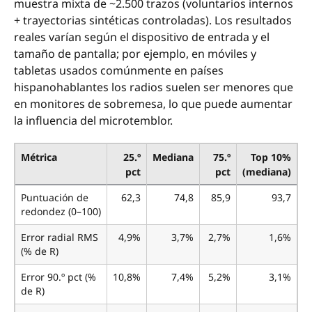
muestra mixta de ~2.500 trazos (voluntarios internos
+ trayectorias sintéticas controladas). Los resultados
reales varían según el dispositivo de entrada y el
tamaño de pantalla; por ejemplo, en móviles y
tabletas usados comúnmente en países
hispanohablantes los radios suelen ser menores que
en monitores de sobremesa, lo que puede aumentar
la influencia del microtemblor.
Métrica
25.º
Mediana
75.º
Top 10%
pct
pct
(mediana)
Puntuación de
62,3
74,8
85,9
93,7
redondez (0–100)
Error radial RMS
4,9%
3,7%
2,7%
1,6%
(% de R)
Error 90.º pct (%
10,8%
7,4%
5,2%
3,1%
de R)