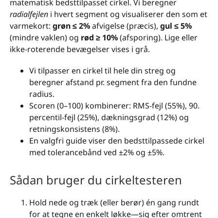
matematisk bedsttilpasset cirkel. Vi beregner
radialfejlen
i hvert segment og visualiserer den som et
varmekort:
grøn ≤ 2%
afvigelse (præcis),
gul ≤ 5%
(mindre vaklen) og
rød ≥ 10%
(afsporing). Lige eller
ikke-roterende bevægelser vises i grå.
Vi tilpasser en cirkel til hele din streg og
beregner afstand pr. segment fra den fundne
radius.
Scoren (0–100) kombinerer: RMS-fejl (55%), 90.
percentil-fejl (25%), dækningsgrad (12%) og
retningskonsistens (8%).
En valgfri guide viser den bedsttilpassede cirkel
med tolerancebånd ved ±2% og ±5%.
Sådan bruger du cirkeltesteren
Hold nede og træk (eller berør) én gang rundt
for at tegne en enkelt løkke—sig efter omtrent