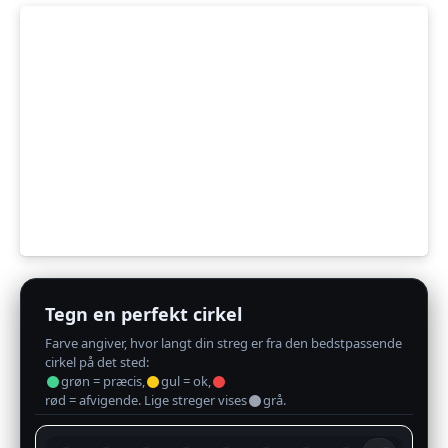
Tegn en perfekt cirkel
Farve angiver, hvor langt din streg er fra den bedstpassende
cirkel på det sted:
grøn = præcis,
gul = ok,
rød = afvigende. Lige streger vises
grå.