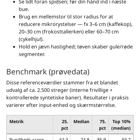
Se lidt foran spidsen; før din hånd ind i næste
bue.
Brug en mellemstor til stor radius for at
reducere mikrorystelser — fx 3–6 cm (kaffekop),
20–30 cm (frokosttallerken) eller 60–70 cm
(cykelhjul).
Hold en jævn hastighed; tøven skaber gule/røde
segmenter.
Benchmark (prøvedata)
Disse referenceværdier stammer fra et blandet
udvalg af ca. 2.500 streger (interne frivillige +
kontrollerede syntetiske baner). Resultater i praksis
varierer efter input-enhed og skærmstørrelse.
Metrik
25.
Median
75.
Top 10%
pct
pct
(median)
Rundheds-score
62,3
74,8
85,9
93,7