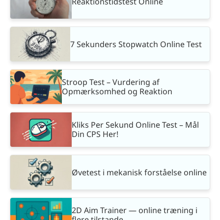
Reaktionstidstest Online
7 Sekunders Stopwatch Online Test
Stroop Test – Vurdering af
Opmærksomhed og Reaktion
Kliks Per Sekund Online Test – Mål
Din CPS Her!
Øvetest i mekanisk forståelse online
2D Aim Trainer — online træning i
flere tilstande