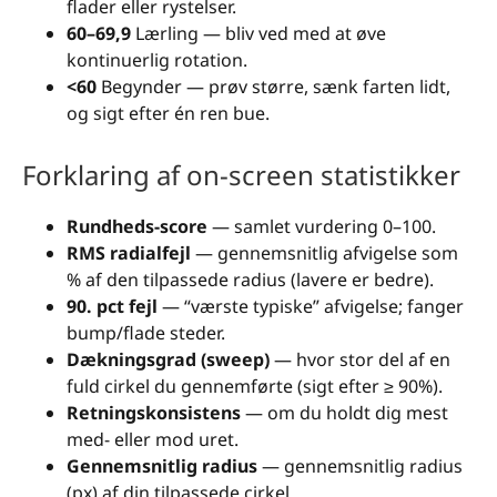
flader eller rystelser.
60–69,9
Lærling — bliv ved med at øve
kontinuerlig rotation.
<60
Begynder — prøv større, sænk farten lidt,
og sigt efter én ren bue.
Forklaring af on-screen statistikker
Rundheds-score
— samlet vurdering 0–100.
RMS radialfejl
— gennemsnitlig afvigelse som
% af den tilpassede radius (lavere er bedre).
90. pct fejl
— “værste typiske” afvigelse; fanger
bump/flade steder.
Dækningsgrad (sweep)
— hvor stor del af en
fuld cirkel du gennemførte (sigt efter ≥ 90%).
Retningskonsistens
— om du holdt dig mest
med- eller mod uret.
Gennemsnitlig radius
— gennemsnitlig radius
(px) af din tilpassede cirkel.