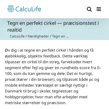
Skip
to
content
Tegn en perfekt cirkel — præcisionstest i
realtid
CalcuLife
/
Færdigheder
/
Tegn en ...
Øv dig i at tegne en perfekt cirkel i hånden og få
øjeblikkelig, objektiv feedback. Dette værktøj
tilpasser en cirkel til din streg, farvekoder hvert
segment efter fejl og giver en rundheds-score fra 0–
100, som du kan gemme og dele. Det er hurtigt,
privat (kører i din browser), og tilpasset både pc og
mobile enheder. Værktøjet er særligt nyttigt i
Danmark til brug i skoler, tegnestuer og
hobbyprojekter, hvor man ofte arbejder med
metriske størrelser og præcision.