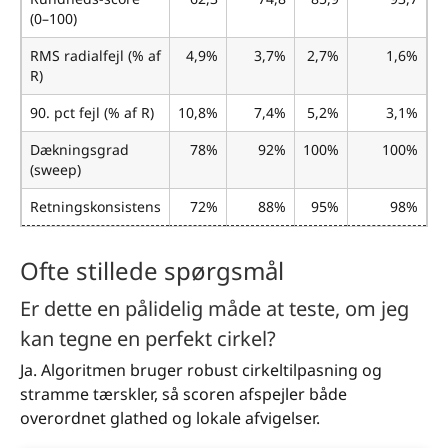
(0–100)
RMS radialfejl (% af
4,9%
3,7%
2,7%
1,6%
R)
90. pct fejl (% af R)
10,8%
7,4%
5,2%
3,1%
Dækningsgrad
78%
92%
100%
100%
(sweep)
Retningskonsistens
72%
88%
95%
98%
Ofte stillede spørgsmål
Er dette en pålidelig måde at teste, om jeg
kan tegne en perfekt cirkel?
Ja. Algoritmen bruger robust cirkeltilpasning og
stramme tærskler, så scoren afspejler både
overordnet glathed og lokale afvigelser.