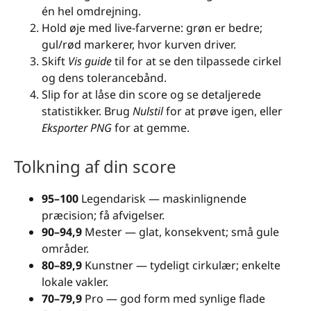
én hel omdrejning.
Hold øje med live-farverne: grøn er bedre;
gul/rød markerer, hvor kurven driver.
Skift
Vis guide
til for at se den tilpassede cirkel
og dens tolerancebånd.
Slip for at låse din score og se detaljerede
statistikker. Brug
Nulstil
for at prøve igen, eller
Eksporter PNG
for at gemme.
Tolkning af din score
95–100
Legendarisk — maskinlignende
præcision; få afvigelser.
90–94,9
Mester — glat, konsekvent; små gule
områder.
80–89,9
Kunstner — tydeligt cirkulær; enkelte
lokale vakler.
70–79,9
Pro — god form med synlige flade