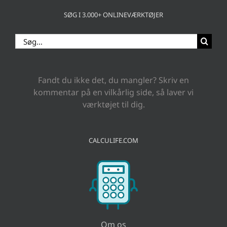
SØG I 3.000+ ONLINEVÆRKTØJER
Søg
efter:
Fandt du ikke det, du mangler? Skriv en
kommentar på en vilkårlig side, så laver vi
værktøjet til dig.
CALCULIFE.COM
Om os