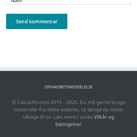
OPHAVSRETSMEDDELELSE
© CalcuLife.com 2019 – 2025. Du må gerne bruge
materialer fra dette website, så længe du linker
tilbage til os. Læs mere i vores
Vilkår og
betingelser
.