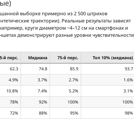
ые)
ешанной выборке примерно из 2 500 штрихов
нтетические траектории). Реальные результаты зависят
 например, круги диаметром ~4–12 см на смартфонах и
аншетах демонстрируют разные уровни чувствительности
5-й перс.
Медиана
75-й перс.
Топ 10% (медиана)
62.3
74.8
85.9
93.7
4.9%
3.7%
2.7%
1.6%
10.8%
7.4%
5.2%
3.1%
78%
92%
100%
100%
72%
88%
95%
98%