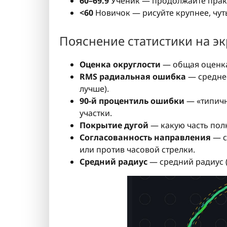
60–69.9
Ученик — продолжайте прак
<60
Новичок — рисуйте крупнее, чуть
Пояснение статистики на э
Оценка округлости
— общая оценка 
RMS радиальная ошибка
— среднее
лучше).
90-й процентиль ошибки
— «типичн
участки.
Покрытие дугой
— какую часть полн
Согласованность направления
— с
или против часовой стрелки.
Средний радиус
— средний радиус (