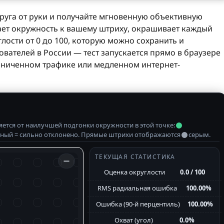
руга от руки и получайте мгновенную объективную
ает окружность к вашему штриху, окрашивает каждый
лости от 0 до 100, которую можно сохранить и
вателей в России — тест запускается прямо в браузере
раниченном трафике или медленном интернет-
яется от наилучшей подгонки окружности в этой точке:
сный = сильно отклонено. Прямые штрихи отображаются
серым.
ТЕКУЩАЯ СТАТИСТИКА
—
Оценка округлости
0.0 / 100
RMS радиальная ошибка
100.00%
Ошибка (90-й перцентиль)
100.00%
Охват (угол)
0.0%