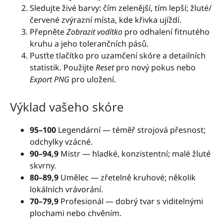
Sledujte živé barvy: čím zelenější, tím lepší; žluté/
červené zvýrazní místa, kde křivka ujíždí.
Přepněte
Zobrazit vodítko
pro odhalení fitnutého
kruhu a jeho tolerančních pásů.
Pusťte tlačítko pro uzamčení skóre a detailních
statistik. Použijte
Reset
pro nový pokus nebo
Export PNG
pro uložení.
Výklad vašeho skóre
95–100
Legendární — téměř strojová přesnost;
odchylky vzácné.
90–94,9
Mistr — hladké, konzistentní; malé žluté
skvrny.
80–89,9
Umělec — zřetelně kruhové; několik
lokálních vrávorání.
70–79,9
Profesionál — dobrý tvar s viditelnými
plochami nebo chvěním.