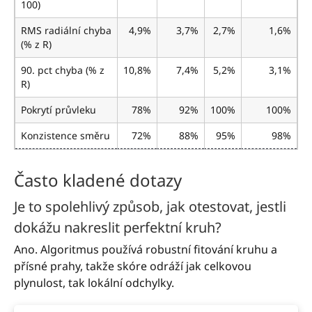
100)
RMS radiální chyba
4,9%
3,7%
2,7%
1,6%
(% z R)
90. pct chyba (% z
10,8%
7,4%
5,2%
3,1%
R)
Pokrytí průvleku
78%
92%
100%
100%
Konzistence směru
72%
88%
95%
98%
Často kladené dotazy
Je to spolehlivý způsob, jak otestovat, jestli
dokážu nakreslit perfektní kruh?
Ano. Algoritmus používá robustní fitování kruhu a
přísné prahy, takže skóre odráží jak celkovou
plynulost, tak lokální odchylky.