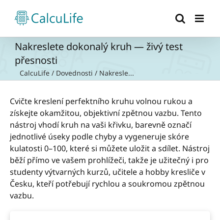
Přeskočit
na
obsah
Nakreslete dokonalý kruh — živý test
přesnosti
CalcuLife
/
Dovednosti
/
Nakresle...
Cvičte kreslení perfektního kruhu volnou rukou a
získejte okamžitou, objektivní zpětnou vazbu. Tento
nástroj vhodí kruh na vaši křivku, barevně označí
jednotlivé úseky podle chyby a vygeneruje skóre
kulatosti 0–100, které si můžete uložit a sdílet. Nástroj
běží přímo ve vašem prohlížeči, takže je užitečný i pro
studenty výtvarných kurzů, učitele a hobby kresliče v
Česku, kteří potřebují rychlou a soukromou zpětnou
vazbu.