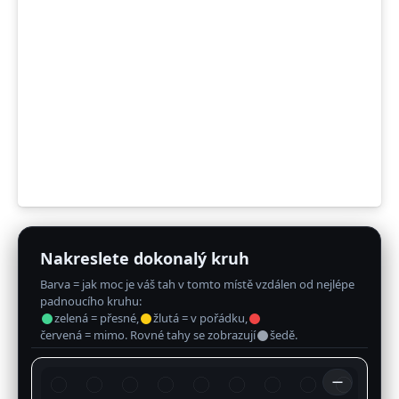
Nakreslete dokonalý kruh
Barva = jak moc je váš tah v tomto místě vzdálen od nejlépe
padnoucího kruhu:
zelená = přesné,
žlutá = v pořádku,
červená = mimo. Rovné tahy se zobrazují
šedě.
—