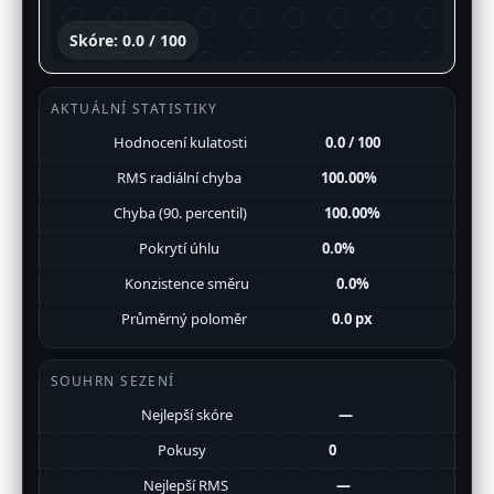
Skóre: 0.0 / 100
AKTUÁLNÍ STATISTIKY
Hodnocení kulatosti
0.0 / 100
RMS radiální chyba
100.00%
Chyba (90. percentil)
100.00%
Pokrytí úhlu
0.0%
Konzistence směru
0.0%
Průměrný poloměr
0.0 px
SOUHRN SEZENÍ
Nejlepší skóre
—
Pokusy
0
Nejlepší RMS
—