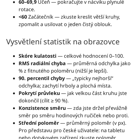
60–69,9
Učeň — pokračujte v nácviku plynulé
rotace.
<60
Začátečník — zkuste kreslit větší kruhy,
zpomalit a usilovat o jeden čistý oblouk.
Vysvětlení statistik na obrazovce
Skóre kulatosti
— celkové hodnocení 0–100.
RMS radiální chyba
— průměrná odchylka jako
% z fitnutého poloměru (nižší je lepší).
90. percentil chyby
— „typicky nejhorší“
odchylka; zachytí hrboly a plochá místa.
Pokrytí průvleku
— jak velkou část kruhu jste
dokončil (cílit ≥ 90 %).
Konzistence směru
— zda jste držel převážně
směr po směru hodinových ručiček nebo proti.
Střední poloměr
— průměrný poloměr (v px).
Pro představu pro české uživatele: na tabletu
nebo dotykovém zařízení zkuste poloměr