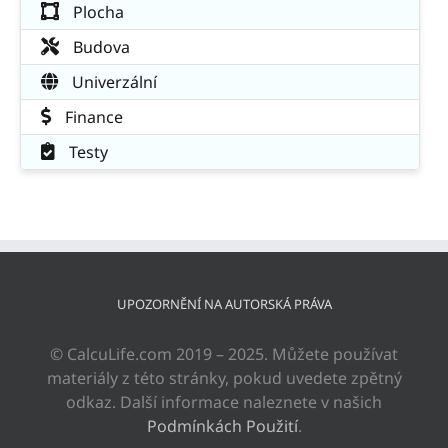
Plocha
Budova
Univerzální
Finance
Testy
UPOZORNĚNÍ NA AUTORSKÁ PRÁVA
© CalcuLife.com 2019 – 2025. Můžete používat
materiály z této stránky, pokud uvedete zpětný
odkaz. Další informace naleznete v našich
Podmínkách Použití
.