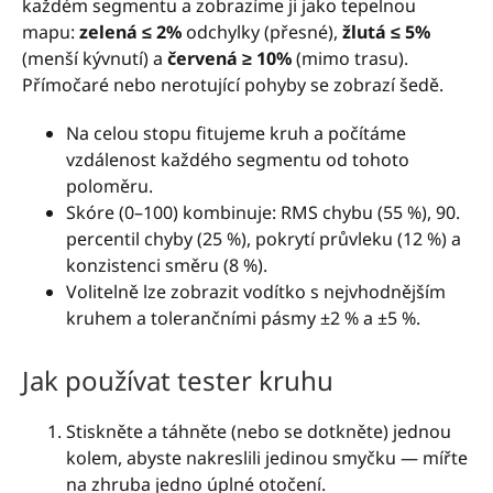
každém segmentu a zobrazíme ji jako tepelnou
mapu:
zelená ≤ 2%
odchylky (přesné),
žlutá ≤ 5%
(menší kývnutí) a
červená ≥ 10%
(mimo trasu).
Přímočaré nebo nerotující pohyby se zobrazí šedě.
Na celou stopu fitujeme kruh a počítáme
vzdálenost každého segmentu od tohoto
poloměru.
Skóre (0–100) kombinuje: RMS chybu (55 %), 90.
percentil chyby (25 %), pokrytí průvleku (12 %) a
konzistenci směru (8 %).
Volitelně lze zobrazit vodítko s nejvhodnějším
kruhem a tolerančními pásmy ±2 % a ±5 %.
Jak používat tester kruhu
Stiskněte a táhněte (nebo se dotkněte) jednou
kolem, abyste nakreslili jedinou smyčku — mířte
na zhruba jedno úplné otočení.