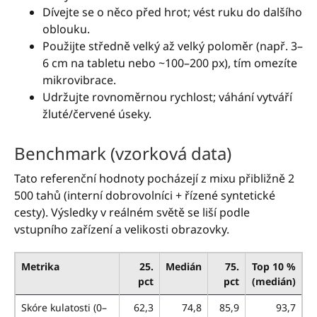
Dívejte se o něco před hrot; vést ruku do dalšího
oblouku.
Použijte středně velký až velký poloměr (např. 3–
6 cm na tabletu nebo ~100–200 px), tím omezíte
mikrovibrace.
Udržujte rovnoměrnou rychlost; váhání vytváří
žluté/červené úseky.
Benchmark (vzorková data)
Tato referenční hodnoty pocházejí z mixu přibližně 2
500 tahů (interní dobrovolníci + řízené syntetické
cesty). Výsledky v reálném světě se liší podle
vstupního zařízení a velikosti obrazovky.
Metrika
25.
Medián
75.
Top 10 %
pct
pct
(medián)
Skóre kulatosti (0–
62,3
74,8
85,9
93,7