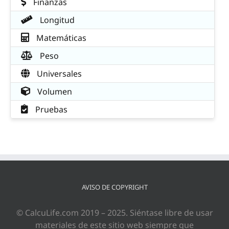
Finanzas
Longitud
Matemáticas
Peso
Universales
Volumen
Pruebas
AVISO DE COPYRIGHT
© CalcuLife.com 2019 – 2025. Siéntase libre de usar
materiales de este sitio web siempre que