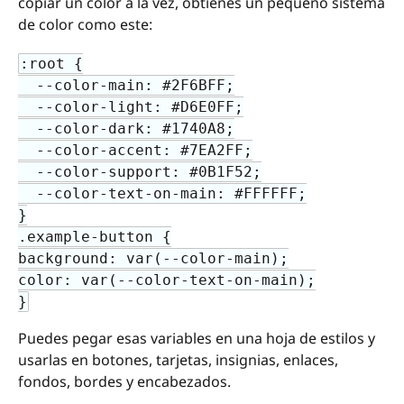
copiar un color a la vez, obtienes un pequeño sistema
de color como este:
:root {

  --color-main: #2F6BFF;

  --color-light: #D6E0FF;

  --color-dark: #1740A8;

  --color-accent: #7EA2FF;

  --color-support: #0B1F52;

  --color-text-on-main: #FFFFFF;

}

.example-button {

background: var(--color-main);

color: var(--color-text-on-main);

}
Puedes pegar esas variables en una hoja de estilos y
usarlas en botones, tarjetas, insignias, enlaces,
fondos, bordes y encabezados.