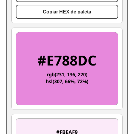
Copiar HEX de paleta
#E788DC
rgb(231, 136, 220)
hsl(307, 66%, 72%)
#FBEAF9