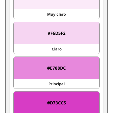
Muy claro
#F6D5F2
Claro
#E788DC
Principal
#D73CC5