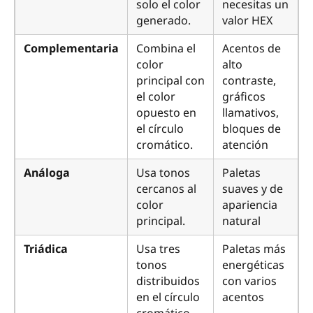
solo el color
necesitas un
generado.
valor HEX
Complementaria
Combina el
Acentos de
color
alto
principal con
contraste,
el color
gráficos
opuesto en
llamativos,
el círculo
bloques de
cromático.
atención
Análoga
Usa tonos
Paletas
cercanos al
suaves y de
color
apariencia
principal.
natural
Triádica
Usa tres
Paletas más
tonos
energéticas
distribuidos
con varios
en el círculo
acentos
cromático.