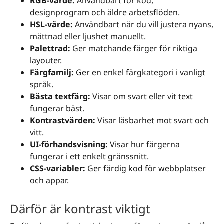
RGB-värde:
Användbart för kod,
designprogram och äldre arbetsflöden.
HSL-värde:
Användbart när du vill justera nyans,
mättnad eller ljushet manuellt.
Palettrad:
Ger matchande färger för riktiga
layouter.
Färgfamilj:
Ger en enkel färgkategori i vanligt
språk.
Bästa textfärg:
Visar om svart eller vit text
fungerar bäst.
Kontrastvärden:
Visar läsbarhet mot svart och
vitt.
UI-förhandsvisning:
Visar hur färgerna
fungerar i ett enkelt gränssnitt.
CSS-variabler:
Ger färdig kod för webbplatser
och appar.
Därför är kontrast viktigt