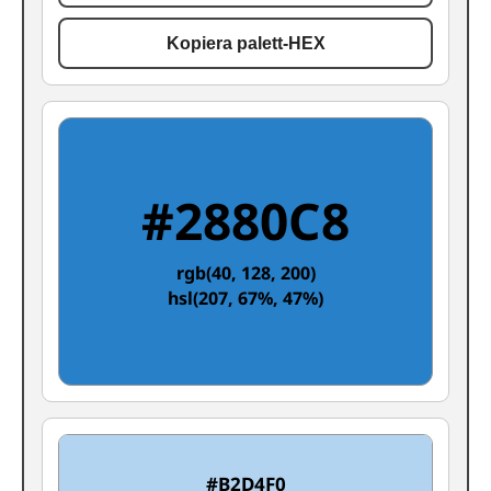
Kopiera palett-HEX
#2880C8
rgb(40, 128, 200)
hsl(207, 67%, 47%)
#B2D4F0