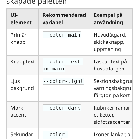
skapade paletten
UI-
Rekommenderad
Exempel på
element
variabel
användning
Primär
Huvudåtgärd,
--color-main
knapp
skickaknapp,
uppmaning
Knapptext
Läsbar text på
--color-text-
huvudfärgen
on-main
Ljus
Sektionsbakgrund,
--color-light
bakgrund
varningsbakgrund,
färgton på kort
Mörk
Rubriker, ramar,
--color-dark
accent
etiketter,
sidfotsaccenter
Sekundär
Ikoner, länkar, pills,
--color-