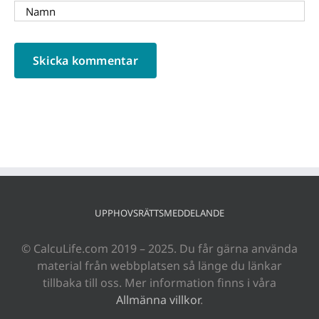
UPPHOVSRÄTTSMEDDELANDE
© CalcuLife.com 2019 – 2025. Du får gärna använda
material från webbplatsen så länge du länkar
tillbaka till oss. Mer information finns i våra
Allmänna villkor
.