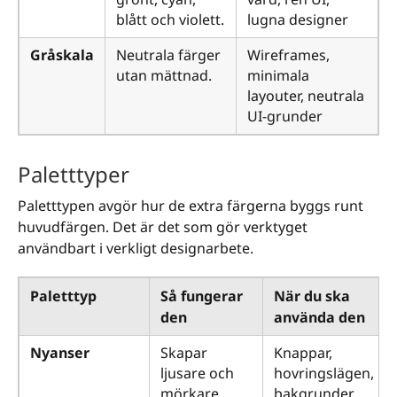
blått och violett.
lugna designer
Gråskala
Neutrala färger
Wireframes,
utan mättnad.
minimala
layouter, neutrala
UI-grunder
Paletttyper
Paletttypen avgör hur de extra färgerna byggs runt
huvudfärgen. Det är det som gör verktyget
användbart i verkligt designarbete.
Paletttyp
Så fungerar
När du ska
den
använda den
Nyanser
Skapar
Knappar,
ljusare och
hovringslägen,
mörkare
bakgrunder,