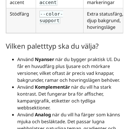
accent
markeringar
accent
Stödfärg
Extra statusfärg,
--color-
djup bakgrund,
support
hovringsläge
Vilken paletttyp ska du välja?
Använd
Nyanser
när du bygger praktisk UI. Du
får en huvudfärg plus ljusare och mörkare
versioner, vilket oftast är precis vad knappar,
bakgrunder, ramar och hovringslägen behöver.
Använd
Komplementär
när du vill ha stark
kontrast. Det fungerar bra för affischer,
kampanjgrafik, etiketter och tydliga
webbsektioner.
Använd
Analog
när du vill ha färger som känns
mjuka och besläktade. Det passar lugna
webbplatser, naturliga teman, gradienter och