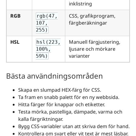
inklistring
RGB
CSS, grafikprogram,
rgb(47,
färgberäkningar
107,
255)
HSL
Manuell färgjustering,
hsl(223,
ljusare och mörkare
100%,
varianter
59%)
Bästa användningsområden
Skapa en slumpad HEX-färg för CSS.
Ta fram en snabb palett för en ny webbsida.
Hitta färger för knappar och etiketter.
Testa mörka, pastelliga, dämpade, varma och
kalla färgriktningar.
Bygg CSS-variabler utan att skriva dem för hand.
Kontrollera om svart eller vit text är mest läsbar.