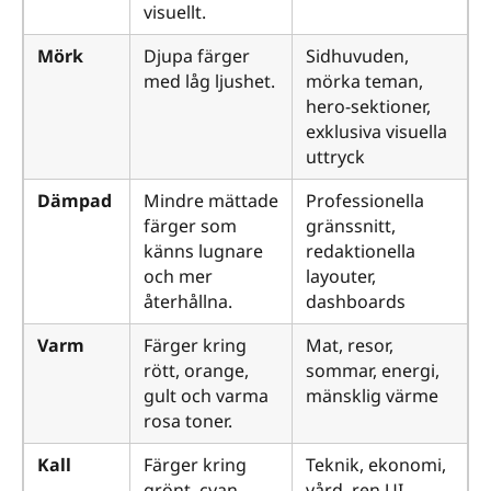
visuellt.
Mörk
Djupa färger
Sidhuvuden,
med låg ljushet.
mörka teman,
hero-sektioner,
exklusiva visuella
uttryck
Dämpad
Mindre mättade
Professionella
färger som
gränssnitt,
känns lugnare
redaktionella
och mer
layouter,
återhållna.
dashboards
Varm
Färger kring
Mat, resor,
rött, orange,
sommar, energi,
gult och varma
mänsklig värme
rosa toner.
Kall
Färger kring
Teknik, ekonomi,
grönt, cyan,
vård, ren UI,