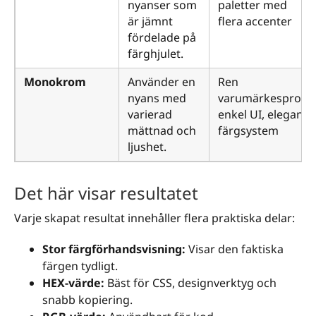
nyanser som
paletter med
är jämnt
flera accenter
fördelade på
färghjulet.
Monokrom
Använder en
Ren
nyans med
varumärkesprofil,
varierad
enkel UI, eleganta
mättnad och
färgsystem
ljushet.
Det här visar resultatet
Varje skapat resultat innehåller flera praktiska delar:
Stor färgförhandsvisning:
Visar den faktiska
färgen tydligt.
HEX-värde:
Bäst för CSS, designverktyg och
snabb kopiering.