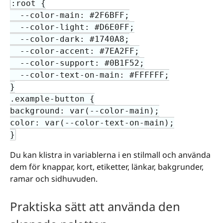
:root {

  --color-main: #2F6BFF;

  --color-light: #D6E0FF;

  --color-dark: #1740A8;

  --color-accent: #7EA2FF;

  --color-support: #0B1F52;

  --color-text-on-main: #FFFFFF;

}

.example-button {

background: var(--color-main);

color: var(--color-text-on-main);

}
Du kan klistra in variablerna i en stilmall och använda
dem för knappar, kort, etiketter, länkar, bakgrunder,
ramar och sidhuvuden.
Praktiska sätt att använda den