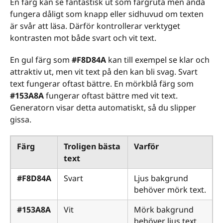
En färg kan se fantastisk ut som färgruta men ändå
fungera dåligt som knapp eller sidhuvud om texten
är svår att läsa. Därför kontrollerar verktyget
kontrasten mot både svart och vit text.
En gul färg som
#F8D84A
kan till exempel se klar och
attraktiv ut, men vit text på den kan bli svag. Svart
text fungerar oftast bättre. En mörkblå färg som
#153A8A
fungerar oftast bättre med vit text.
Generatorn visar detta automatiskt, så du slipper
gissa.
Färg
Troligen bästa
Varför
text
#F8D84A
Svart
Ljus bakgrund
behöver mörk text.
#153A8A
Vit
Mörk bakgrund
behöver ljus text.