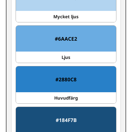
Mycket ljus
#6AACE2
Ljus
#2880C8
Huvudfärg
#184F7B