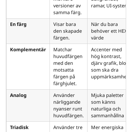
versioner av
ramar, UI-system
samma färg.
En färg
Visar bara
När du bara
den skapade
behöver ett HEX-
färgen.
värde
Komplementär
Matchar
Accenter med
huvudfärgen
hög kontrast,
med den
djärv grafik, block
motsatta
som ska dra
färgen på
uppmärksamhet
färghjulet.
Analog
Använder
Mjuka paletter
närliggande
som känns
nyanser runt
naturliga och
huvudfärgen.
sammanhållna
Triadisk
Använder tre
Mer energiska