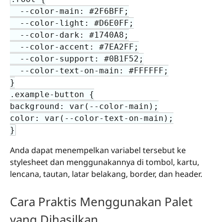
  --color-main: #2F6BFF;

  --color-light: #D6E0FF;

  --color-dark: #1740A8;

  --color-accent: #7EA2FF;

  --color-support: #0B1F52;

  --color-text-on-main: #FFFFFF;

}

.example-button {

background: var(--color-main);

color: var(--color-text-on-main);

}
Anda dapat menempelkan variabel tersebut ke
stylesheet dan menggunakannya di tombol, kartu,
lencana, tautan, latar belakang, border, dan header.
Cara Praktis Menggunakan Palet
yang Dihasilkan