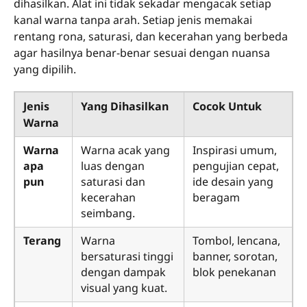
dihasilkan. Alat ini tidak sekadar mengacak setiap
kanal warna tanpa arah. Setiap jenis memakai
rentang rona, saturasi, dan kecerahan yang berbeda
agar hasilnya benar-benar sesuai dengan nuansa
yang dipilih.
Jenis
Yang Dihasilkan
Cocok Untuk
Warna
Warna
Warna acak yang
Inspirasi umum,
apa
luas dengan
pengujian cepat,
pun
saturasi dan
ide desain yang
kecerahan
beragam
seimbang.
Terang
Warna
Tombol, lencana,
bersaturasi tinggi
banner, sorotan,
dengan dampak
blok penekanan
visual yang kuat.