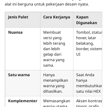
alat ini berguna untuk pekerjaan desain nyata.
Jenis Palet
Cara Kerjanya
Kapan
Digunakan
Nuansa
Membuat
Tombol, status
versi yang
hover, latar
lebih terang
belakang,
dan lebih
border, sistem
gelap dari
UI
warna yang
sama.
Satu warna
Hanya
Saat Anda
menampilkan
hanya
warna yang
membutuhkan
dihasilkan.
satu nilai HEX
Komplementer
Memasangkan
Aksen kontras
warna utama
tinggi, grafis